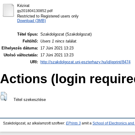
Kézirat
gy201804130852.pdf
Restricted to Registered users only
Download (3MB)
Tétel típus:
Szakdolgozat (Szakdolgozat)
Feltöltő:
Users 1 nincs találat.
Elhelyezés dátuma:
17 Júni 2021 13:23
Utolsó változtatás:
17 Júni 2021 13:23
URI:
http://szakdolgozat.uni-eszterhazy.hu/id/eprint/8474
Actions (login require
Tétel szekesztése
Szakdolgozat, az alkalamzott szoftver:
EPrints 3
amit a
School of Electronics an