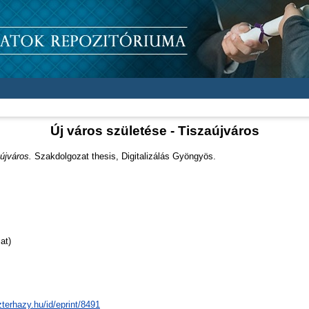
Új város születése - Tiszaújváros
újváros.
Szakdolgozat thesis, Digitalizálás Gyöngyös.
at)
zterhazy.hu/id/eprint/8491