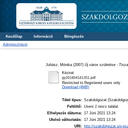
Kezdőlap
Információ
Böngészés
Adminisztráció
Juhász, Mónika
(2007)
Új város születése - Tisza
Kézirat
gy201804161351.pdf
Restricted to Registered users only
Download (4MB)
Tétel típus:
Szakdolgozat (Szakdolgoz
Feltöltő:
Users 1 nincs találat.
Elhelyezés dátuma:
17 Júni 2021 13:24
Utolsó változtatás:
17 Júni 2021 13:24
URI:
http://szakdolgozat.uni-es