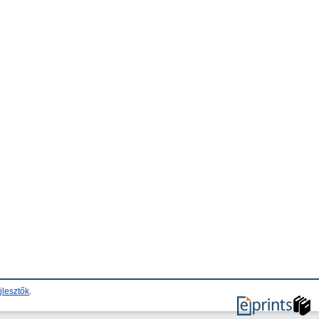
jlesztők
.