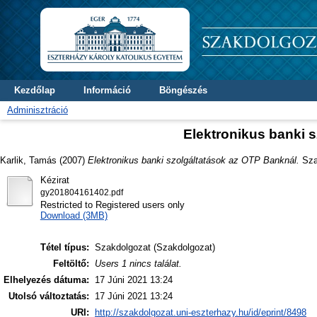
Kezdőlap
Információ
Böngészés
Adminisztráció
Elektronikus banki 
Karlik, Tamás
(2007)
Elektronikus banki szolgáltatások az OTP Banknál.
Szak
Kézirat
gy201804161402.pdf
Restricted to Registered users only
Download (3MB)
Tétel típus:
Szakdolgozat (Szakdolgozat)
Feltöltő:
Users 1 nincs találat.
Elhelyezés dátuma:
17 Júni 2021 13:24
Utolsó változtatás:
17 Júni 2021 13:24
URI:
http://szakdolgozat.uni-eszterhazy.hu/id/eprint/8498