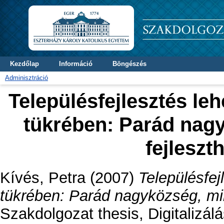
Kezdőlap
Információ
Böngészés
Adminisztráció
Településfejlesztés le
tükrében: Parád nag
fejleszt
Kívés, Petra
(2007)
Településfej
tükrében: Parád nagyközség, min
Szakdolgozat thesis, Digitalizá