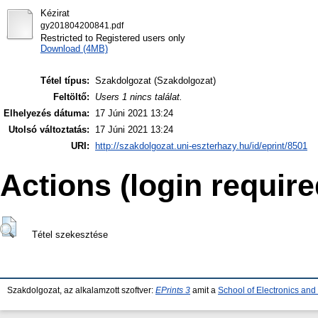
Kézirat
gy201804200841.pdf
Restricted to Registered users only
Download (4MB)
Tétel típus:
Szakdolgozat (Szakdolgozat)
Feltöltő:
Users 1 nincs találat.
Elhelyezés dátuma:
17 Júni 2021 13:24
Utolsó változtatás:
17 Júni 2021 13:24
URI:
http://szakdolgozat.uni-eszterhazy.hu/id/eprint/8501
Actions (login require
Tétel szekesztése
Szakdolgozat, az alkalamzott szoftver:
EPrints 3
amit a
School of Electronics an