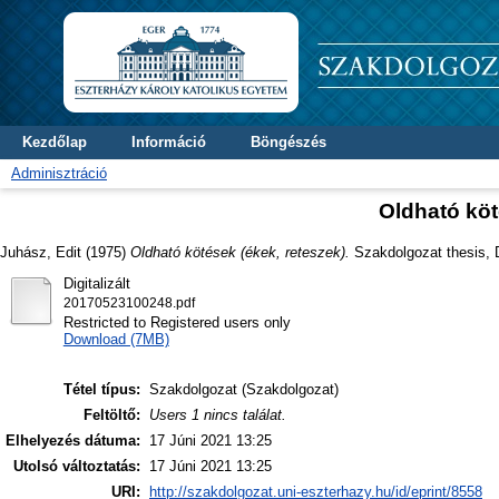
Kezdőlap
Információ
Böngészés
Adminisztráció
Oldható köt
Juhász, Edit
(1975)
Oldható kötések (ékek, reteszek).
Szakdolgozat thesis, D
Digitalizált
20170523100248.pdf
Restricted to Registered users only
Download (7MB)
Tétel típus:
Szakdolgozat (Szakdolgozat)
Feltöltő:
Users 1 nincs találat.
Elhelyezés dátuma:
17 Júni 2021 13:25
Utolsó változtatás:
17 Júni 2021 13:25
URI:
http://szakdolgozat.uni-eszterhazy.hu/id/eprint/8558