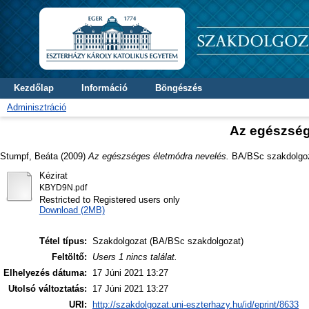
Kezdőlap
Információ
Böngészés
Adminisztráció
Az egészség
Stumpf, Beáta
(2009)
Az egészséges életmódra nevelés.
BA/BSc szakdolgozat
Kézirat
KBYD9N.pdf
Restricted to Registered users only
Download (2MB)
Tétel típus:
Szakdolgozat (BA/BSc szakdolgozat)
Feltöltő:
Users 1 nincs találat.
Elhelyezés dátuma:
17 Júni 2021 13:27
Utolsó változtatás:
17 Júni 2021 13:27
URI:
http://szakdolgozat.uni-eszterhazy.hu/id/eprint/8633