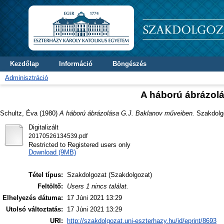
Kezdőlap
Információ
Böngészés
Adminisztráció
A háború ábrázol
Schultz, Éva
(1980)
A háború ábrázolása G.J. Baklanov műveiben.
Szakdolgoz
Digitalizált
20170526134539.pdf
Restricted to Registered users only
Download (9MB)
Tétel típus:
Szakdolgozat (Szakdolgozat)
Feltöltő:
Users 1 nincs találat.
Elhelyezés dátuma:
17 Júni 2021 13:29
Utolsó változtatás:
17 Júni 2021 13:29
URI:
http://szakdolgozat.uni-eszterhazy.hu/id/eprint/8693