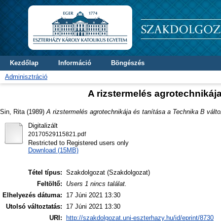
Kezdőlap
Információ
Böngészés
Adminisztráció
A rizstermelés agrotechnikáj
Sin, Rita
(1989)
A rizstermelés agrotechnikája és tanítása a Technika B vált
Digitalizált
20170529115821.pdf
Restricted to Registered users only
Download (15MB)
Tétel típus:
Szakdolgozat (Szakdolgozat)
Feltöltő:
Users 1 nincs találat.
Elhelyezés dátuma:
17 Júni 2021 13:30
Utolsó változtatás:
17 Júni 2021 13:30
URI:
http://szakdolgozat.uni-eszterhazy.hu/id/eprint/8730