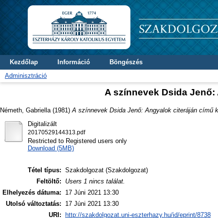
Kezdőlap
Információ
Böngészés
Adminisztráció
A színnevek Dsida Jenő: 
Németh, Gabriella
(1981)
A színnevek Dsida Jenő: Angyalok citeráján című k
Digitalizált
20170529144313.pdf
Restricted to Registered users only
Download (5MB)
Tétel típus:
Szakdolgozat (Szakdolgozat)
Feltöltő:
Users 1 nincs találat.
Elhelyezés dátuma:
17 Júni 2021 13:30
Utolsó változtatás:
17 Júni 2021 13:30
URI:
http://szakdolgozat.uni-eszterhazy.hu/id/eprint/8738