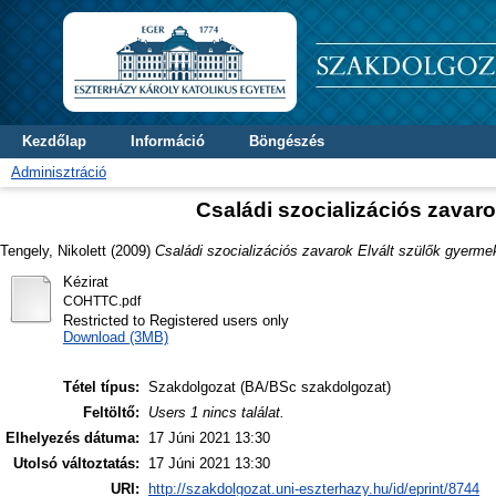
Kezdőlap
Információ
Böngészés
Adminisztráció
Családi szocializációs zavaro
Tengely, Nikolett
(2009)
Családi szocializációs zavarok Elvált szülők gyerme
Kézirat
COHTTC.pdf
Restricted to Registered users only
Download (3MB)
Tétel típus:
Szakdolgozat (BA/BSc szakdolgozat)
Feltöltő:
Users 1 nincs találat.
Elhelyezés dátuma:
17 Júni 2021 13:30
Utolsó változtatás:
17 Júni 2021 13:30
URI:
http://szakdolgozat.uni-eszterhazy.hu/id/eprint/8744