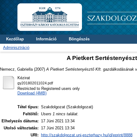
Kezdőlap
Információ
Böngészés
Adminisztráció
A Pietkert Sertéstenyész
Nemecz, Gabriella
(2007)
A Pietkert Sertéstenyésztő Kft. gazdálkodásának v
Kézirat
gy201802011024.pdf
Restricted to Registered users only
Download (4MB)
Tétel típus:
Szakdolgozat (Szakdolgozat)
Feltöltő:
Users 1 nincs találat.
Elhelyezés dátuma:
17 Júni 2021 13:34
Utolsó változtatás:
17 Júni 2021 13:34
URI:
http://szakdolgozat.uni-eszterhazy.hu/id/eprint/8888