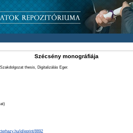
Szécsény monográfiája
Szakdolgozat thesis, Digitalizálás Eger.
at)
zterhazy.hu/id/eprint/8892