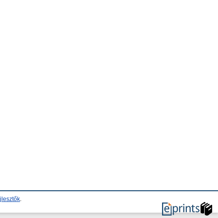
jlesztők
.