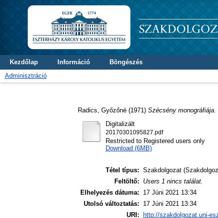
Kezdőlap
Információ
Böngészés
Adminisztráció
Radics, Győzőné
(1971)
Szécsény monográfiája.
Digitalizált
20170301095827.pdf
Restricted to Registered users only
Download (6MB)
Tétel típus:
Szakdolgozat (Szakdolgoz
Feltöltő:
Users 1 nincs találat.
Elhelyezés dátuma:
17 Júni 2021 13:34
Utolsó változtatás:
17 Júni 2021 13:34
URI:
http://szakdolgozat.uni-es