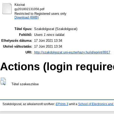
Kézirat
gy201802131056.pdf
Restricted to Registered users only
Download (6MB)
Tétel típus:
Szakdolgozat (Szakdolgozat)
Feltöltő:
Users 1 nincs találat.
Elhelyezés dátuma:
17 Júni 2021 13:34
Utolsó változtatás:
17 Júni 2021 13:34
URI:
http://szakdolgozat.uni-eszterhazy.hu/id/eprint/8917
Actions (login require
Tétel szekesztése
Szakdolgozat, az alkalamzott szoftver:
EPrints 3
amit a
School of Electronics an