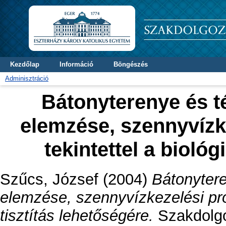
Kezdőlap
Információ
Böngészés
Adminisztráció
Bátonyterenye és t
elemzése, szennyvízk
tekintettel a biológ
Szűcs, József
(2004)
Bátonytere
elemzése, szennyvízkezelési prob
tisztítás lehetőségére.
Szakdolgoz