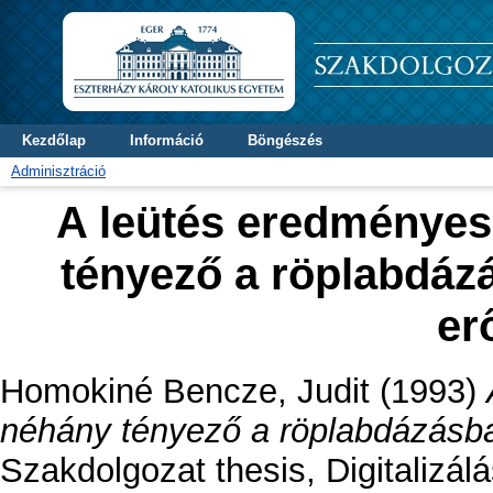
Kezdőlap
Információ
Böngészés
Adminisztráció
A leütés eredményes
tényező a röplabdázá
er
Homokiné Bencze, Judit
(1993)
néhány tényező a röplabdázásban
Szakdolgozat thesis, Digitalizálá