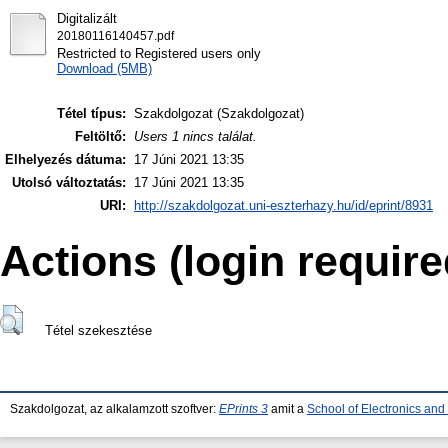
Digitalizált
20180116140457.pdf
Restricted to Registered users only
Download (5MB)
Tétel típus:
Szakdolgozat (Szakdolgozat)
Feltöltő:
Users 1 nincs találat.
Elhelyezés dátuma:
17 Júni 2021 13:35
Utolsó változtatás:
17 Júni 2021 13:35
URI:
http://szakdolgozat.uni-eszterhazy.hu/id/eprint/8931
Actions (login require
Tétel szekesztése
Szakdolgozat, az alkalamzott szoftver:
EPrints 3
amit a
School of Electronics an