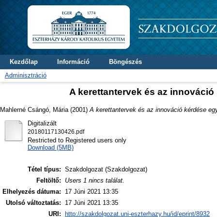
Kezdőlap
Információ
Böngészés
Adminisztráció
A kerettantervek és az innováció
Mahlerné Csángó, Mária
(2001)
A kerettantervek és az innováció kérdése eg
Digitalizált
20180117130426.pdf
Restricted to Registered users only
Download (5MB)
Tétel típus:
Szakdolgozat (Szakdolgozat)
Feltöltő:
Users 1 nincs találat.
Elhelyezés dátuma:
17 Júni 2021 13:35
Utolsó változtatás:
17 Júni 2021 13:35
URI:
http://szakdolgozat.uni-eszterhazy.hu/id/eprint/8932