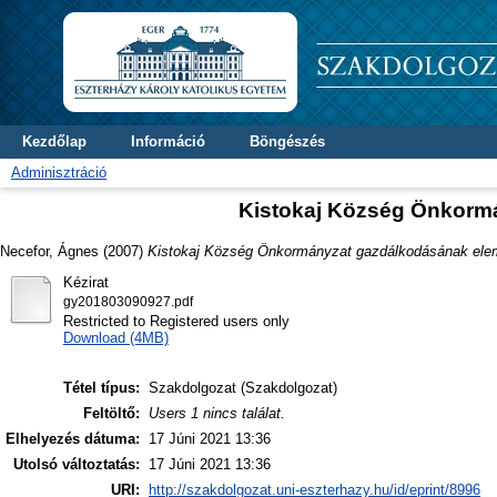
Kezdőlap
Információ
Böngészés
Adminisztráció
Kistokaj Község Önkorm
Necefor, Ágnes
(2007)
Kistokaj Község Önkormányzat gazdálkodásának ele
Kézirat
gy201803090927.pdf
Restricted to Registered users only
Download (4MB)
Tétel típus:
Szakdolgozat (Szakdolgozat)
Feltöltő:
Users 1 nincs találat.
Elhelyezés dátuma:
17 Júni 2021 13:36
Utolsó változtatás:
17 Júni 2021 13:36
URI:
http://szakdolgozat.uni-eszterhazy.hu/id/eprint/8996