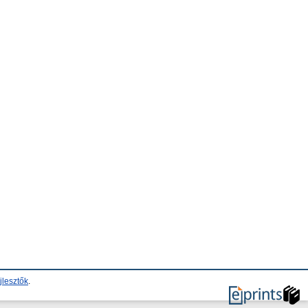
jlesztők
.