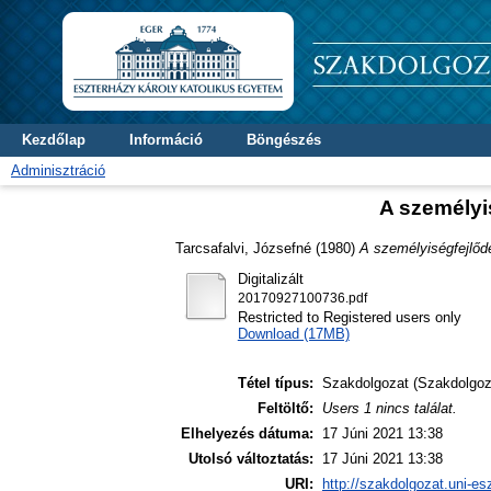
Kezdőlap
Információ
Böngészés
Adminisztráció
A személyi
Tarcsafalvi, Józsefné
(1980)
A személyiségfejlődé
Digitalizált
20170927100736.pdf
Restricted to Registered users only
Download (17MB)
Tétel típus:
Szakdolgozat (Szakdolgoz
Feltöltő:
Users 1 nincs találat.
Elhelyezés dátuma:
17 Júni 2021 13:38
Utolsó változtatás:
17 Júni 2021 13:38
URI:
http://szakdolgozat.uni-es