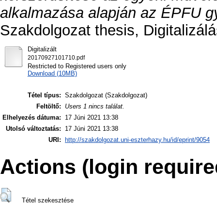
alkalmazása alapján az ÉPFU gy
Szakdolgozat thesis, Digitalizálá
Digitalizált
20170927101710.pdf
Restricted to Registered users only
Download (10MB)
Tétel típus:
Szakdolgozat (Szakdolgozat)
Feltöltő:
Users 1 nincs találat.
Elhelyezés dátuma:
17 Júni 2021 13:38
Utolsó változtatás:
17 Júni 2021 13:38
URI:
http://szakdolgozat.uni-eszterhazy.hu/id/eprint/9054
Actions (login require
Tétel szekesztése