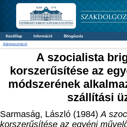
Kezdőlap
Információ
Böngészés
Adminisztráció
A szocialista b
korszerűsítése az eg
módszerének alkalmaz
szállítási
Sarmaság, László
(1984)
A szoc
korszerűsítése az egyéni műve