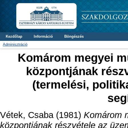
Kezdőlap
Információ
Böngészés
Adminisztráció
Komárom megyei mu
központjának részvé
(termelési, politik
seg
Vétek, Csaba
(1981)
Komárom m
központjának részvétele az üzemi, 