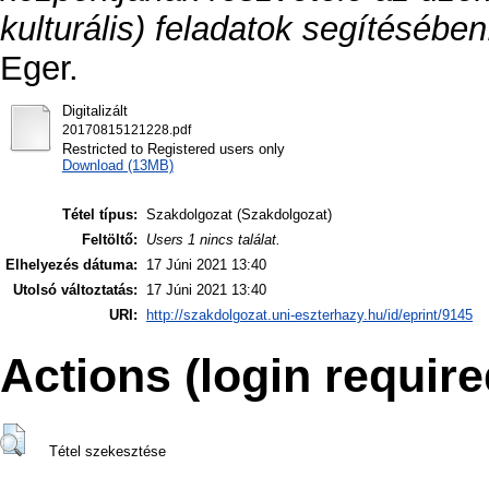
kulturális) feladatok segítésében
Eger.
Digitalizált
20170815121228.pdf
Restricted to Registered users only
Download (13MB)
Tétel típus:
Szakdolgozat (Szakdolgozat)
Feltöltő:
Users 1 nincs találat.
Elhelyezés dátuma:
17 Júni 2021 13:40
Utolsó változtatás:
17 Júni 2021 13:40
URI:
http://szakdolgozat.uni-eszterhazy.hu/id/eprint/9145
Actions (login require
Tétel szekesztése