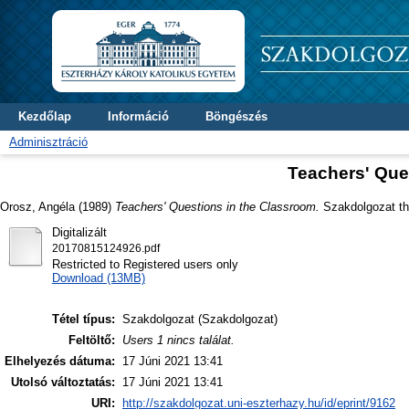
Kezdőlap
Információ
Böngészés
Adminisztráció
Teachers' Que
Orosz, Angéla
(1989)
Teachers' Questions in the Classroom.
Szakdolgozat the
Digitalizált
20170815124926.pdf
Restricted to Registered users only
Download (13MB)
Tétel típus:
Szakdolgozat (Szakdolgozat)
Feltöltő:
Users 1 nincs találat.
Elhelyezés dátuma:
17 Júni 2021 13:41
Utolsó változtatás:
17 Júni 2021 13:41
URI:
http://szakdolgozat.uni-eszterhazy.hu/id/eprint/9162