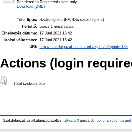
Restricted to Registered users only
Download (2MB)
Tétel típus:
Szakdolgozat (BA/BSc szakdolgozat)
Feltöltő:
Users 1 nincs találat.
Elhelyezés dátuma:
17 Júni 2021 13:42
Utolsó változtatás:
17 Júni 2021 13:42
URI:
http://szakdolgozat.uni-eszterhazy.hu/id/eprint/9185
Actions (login require
Tétel szekesztése
Szakdolgozat, az alkalamzott szoftver:
EPrints 3
amit a
School of Electronics an