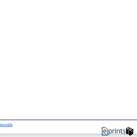
jlesztők
.