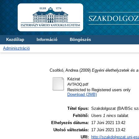
Kezdőlap
Információ
Böngészés
Adminisztráció
Csoltkó, Andrea
(2009)
Egyéni élethelyzetek és a 
Kézirat
AVTAOQ.pdf
Restricted to Registered users only
Download (2MB)
Tétel típus:
Szakdolgozat (BA/BSc sz
Feltöltő:
Users 1 nincs találat.
Elhelyezés dátuma:
17 Júni 2021 13:42
Utolsó változtatás:
17 Júni 2021 13:42
URI:
http://szakdolgozat.uni-es