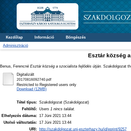
Kezdőlap
Információ
Böngészés
Adminisztráció
Esztár község a 
Benus, Ferencné
Esztár község a szocialista fejlődés útján.
Szakdolgozat the
Digitalizált
20170816092740.pdf
Restricted to Registered users only
Download (12MB)
Tétel típus:
Szakdolgozat (Szakdolgozat)
Feltöltő:
Users 1 nincs találat.
Elhelyezés dátuma:
17 Júni 2021 13:44
Utolsó változtatás:
17 Júni 2021 13:44
URI:
http://szakdolgozat.uni-eszterhazy.hu/id/eprint/9257