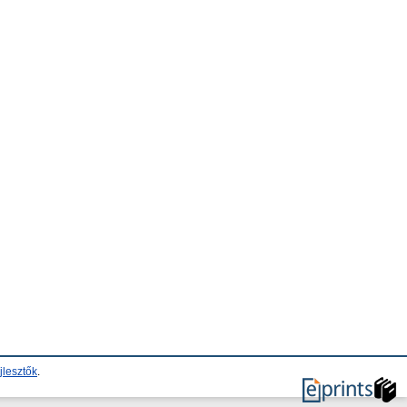
jlesztők
.