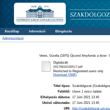
Kezdőlap
Információ
Böngészés
Adminisztráció
Veres, Gizella
(1975)
Újszerű fényforrás a lézer.
S
Digitalizált
20170816100517.pdf
Restricted to Registered users only
Download (2MB)
Tétel típus:
Szakdolgozat (Szakdolgoz
Feltöltő:
Users 1 nincs találat.
Elhelyezés dátuma:
17 Júni 2021 13:45
Utolsó változtatás:
17 Júni 2021 13:45
URI:
http://szakdolgozat.uni-es