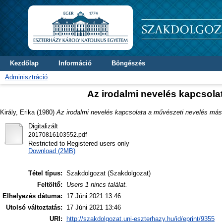
Kezdőlap
Információ
Böngészés
Adminisztráció
Az irodalmi nevelés kapcsolat
Király, Erika
(1980)
Az irodalmi nevelés kapcsolata a művészeti nevelés más t
Digitalizált
20170816103552.pdf
Restricted to Registered users only
Download (2MB)
Tétel típus:
Szakdolgozat (Szakdolgozat)
Feltöltő:
Users 1 nincs találat.
Elhelyezés dátuma:
17 Júni 2021 13:46
Utolsó változtatás:
17 Júni 2021 13:46
URI:
http://szakdolgozat.uni-eszterhazy.hu/id/eprint/9355