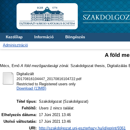
Kezdőlap
Információ
Böngészés
Adminisztráció
A föld m
Mécs, Ernő
A föld mezőgazdasági zónái.
Szakdolgozat thesis, Digitalizálás 
Digitalizált
20170816104447_20170816104722.pdf
Restricted to Registered users only
Download (13MB)
Tétel típus:
Szakdolgozat (Szakdolgozat)
Feltöltő:
Users 1 nincs találat.
Elhelyezés dátuma:
17 Júni 2021 13:46
Utolsó változtatás:
17 Júni 2021 13:46
URI:
http://szakdolgozat.uni-eszterhazy.hu/id/eprint/9361