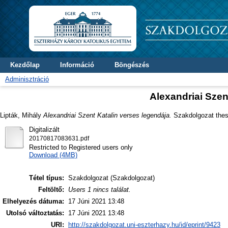
Kezdőlap
Információ
Böngészés
Adminisztráció
Alexandriai Szen
Lipták, Mihály
Alexandriai Szent Katalin verses legendája.
Szakdolgozat thesi
Digitalizált
20170817083631.pdf
Restricted to Registered users only
Download (4MB)
Tétel típus:
Szakdolgozat (Szakdolgozat)
Feltöltő:
Users 1 nincs találat.
Elhelyezés dátuma:
17 Júni 2021 13:48
Utolsó változtatás:
17 Júni 2021 13:48
URI:
http://szakdolgozat.uni-eszterhazy.hu/id/eprint/9423