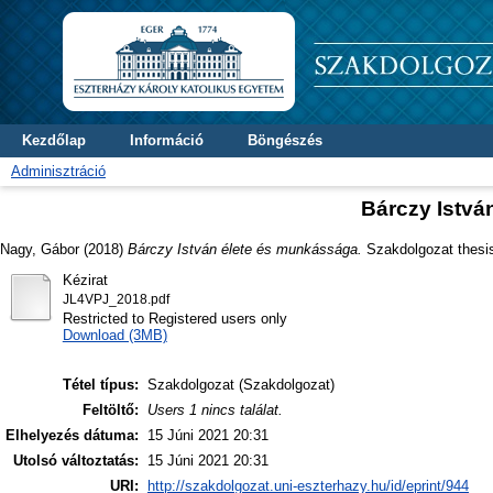
Kezdőlap
Információ
Böngészés
Adminisztráció
Bárczy Istvá
Nagy, Gábor
(2018)
Bárczy István élete és munkássága.
Szakdolgozat thesi
Kézirat
JL4VPJ_2018.pdf
Restricted to Registered users only
Download (3MB)
Tétel típus:
Szakdolgozat (Szakdolgozat)
Feltöltő:
Users 1 nincs találat.
Elhelyezés dátuma:
15 Júni 2021 20:31
Utolsó változtatás:
15 Júni 2021 20:31
URI:
http://szakdolgozat.uni-eszterhazy.hu/id/eprint/944