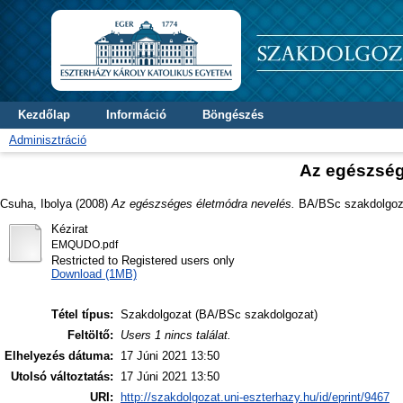
Kezdőlap
Információ
Böngészés
Adminisztráció
Az egészség
Csuha, Ibolya
(2008)
Az egészséges életmódra nevelés.
BA/BSc szakdolgozat
Kézirat
EMQUDO.pdf
Restricted to Registered users only
Download (1MB)
Tétel típus:
Szakdolgozat (BA/BSc szakdolgozat)
Feltöltő:
Users 1 nincs találat.
Elhelyezés dátuma:
17 Júni 2021 13:50
Utolsó változtatás:
17 Júni 2021 13:50
URI:
http://szakdolgozat.uni-eszterhazy.hu/id/eprint/9467