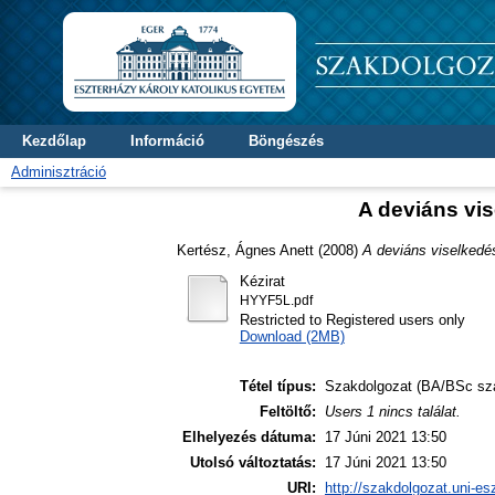
Kezdőlap
Információ
Böngészés
Adminisztráció
A deviáns vi
Kertész, Ágnes Anett
(2008)
A deviáns viselkedé
Kézirat
HYYF5L.pdf
Restricted to Registered users only
Download (2MB)
Tétel típus:
Szakdolgozat (BA/BSc sz
Feltöltő:
Users 1 nincs találat.
Elhelyezés dátuma:
17 Júni 2021 13:50
Utolsó változtatás:
17 Júni 2021 13:50
URI:
http://szakdolgozat.uni-es