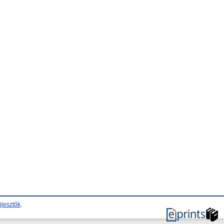
jlesztők
.