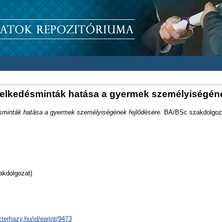
selkedésminták hatása a gyermek személyiségéne
sminták hatása a gyermek személyiségének fejlődésére.
BA/BSc szakdolgozat
akdolgozat)
zterhazy.hu/id/eprint/9473