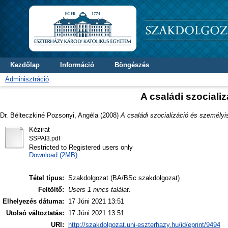
Kezdőlap
Információ
Böngészés
Adminisztráció
A családi szociali
Dr. Bélteczkiné Pozsonyi, Angéla
(2008)
A családi szocializáció és személy
Kézirat
SSPAI3.pdf
Restricted to Registered users only
Download (2MB)
Tétel típus:
Szakdolgozat (BA/BSc szakdolgozat)
Feltöltő:
Users 1 nincs találat.
Elhelyezés dátuma:
17 Júni 2021 13:51
Utolsó változtatás:
17 Júni 2021 13:51
URI:
http://szakdolgozat.uni-eszterhazy.hu/id/eprint/9494