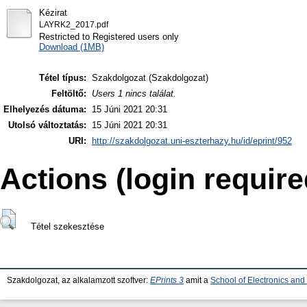
Kézirat
LAYRK2_2017.pdf
Restricted to Registered users only
Download (1MB)
Tétel típus:
Szakdolgozat (Szakdolgozat)
Feltöltő:
Users 1 nincs találat.
Elhelyezés dátuma:
15 Júni 2021 20:31
Utolsó változtatás:
15 Júni 2021 20:31
URI:
http://szakdolgozat.uni-eszterhazy.hu/id/eprint/952
Actions (login require
Tétel szekesztése
Szakdolgozat, az alkalamzott szoftver:
EPrints 3
amit a
School of Electronics an