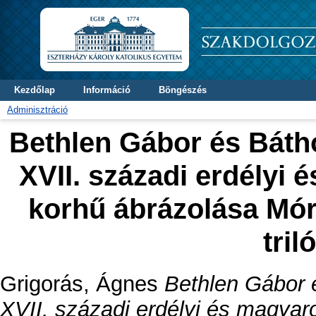
Kezdőlap
Információ
Böngészés
Adminisztráció
Bethlen Gábor és Bátho
XVII. századi erdélyi
korhű ábrázolása Mó
tril
Grigorás, Ágnes
Bethlen Gábor é
XVII. századi erdélyi és magyar