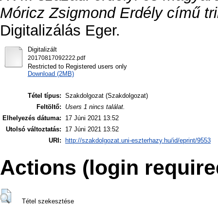
Móricz Zsigmond Erdély című tri
Digitalizálás Eger.
Digitalizált
20170817092222.pdf
Restricted to Registered users only
Download (2MB)
Tétel típus:
Szakdolgozat (Szakdolgozat)
Feltöltő:
Users 1 nincs találat.
Elhelyezés dátuma:
17 Júni 2021 13:52
Utolsó változtatás:
17 Júni 2021 13:52
URI:
http://szakdolgozat.uni-eszterhazy.hu/id/eprint/9553
Actions (login require
Tétel szekesztése