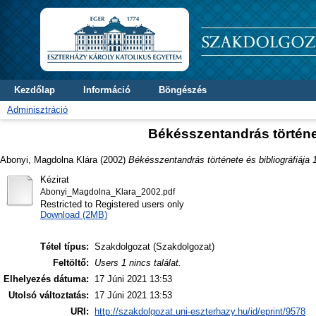
Kezdőlap
Információ
Böngészés
Adminisztráció
Békésszentandrás történet
Abonyi, Magdolna Klára
(2002)
Békésszentandrás története és bibliográfiája 1
Kézirat
Abonyi_Magdolna_Klara_2002.pdf
Restricted to Registered users only
Download (2MB)
Tétel típus:
Szakdolgozat (Szakdolgozat)
Feltöltő:
Users 1 nincs találat.
Elhelyezés dátuma:
17 Júni 2021 13:53
Utolsó változtatás:
17 Júni 2021 13:53
URI:
http://szakdolgozat.uni-eszterhazy.hu/id/eprint/9578