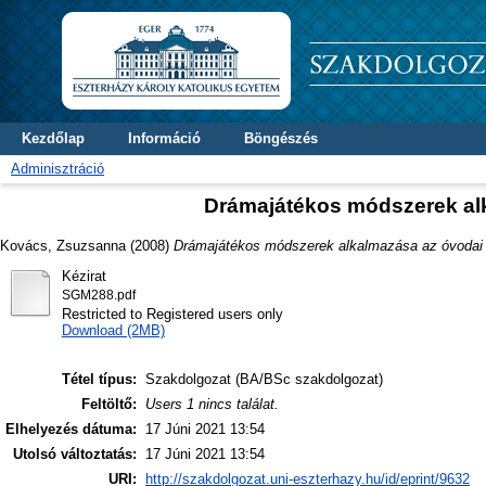
Kezdőlap
Információ
Böngészés
Adminisztráció
Drámajátékos módszerek al
Kovács, Zsuzsanna
(2008)
Drámajátékos módszerek alkalmazása az óvodai 
Kézirat
SGM288.pdf
Restricted to Registered users only
Download (2MB)
Tétel típus:
Szakdolgozat (BA/BSc szakdolgozat)
Feltöltő:
Users 1 nincs találat.
Elhelyezés dátuma:
17 Júni 2021 13:54
Utolsó változtatás:
17 Júni 2021 13:54
URI:
http://szakdolgozat.uni-eszterhazy.hu/id/eprint/9632