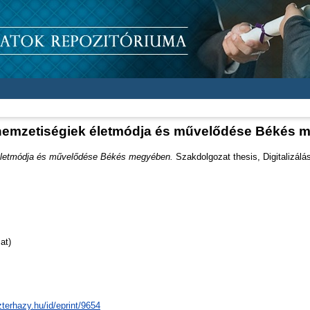
emzetiségiek életmódja és művelődése Békés 
letmódja és művelődése Békés megyében.
Szakdolgozat thesis, Digitalizálá
at)
zterhazy.hu/id/eprint/9654