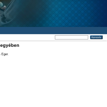
megyében
s Eger.