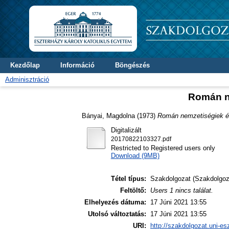
Kezdőlap
Információ
Böngészés
Adminisztráció
Román n
Bányai, Magdolna
(1973)
Román nemzetiségiek é
Digitalizált
20170822103327.pdf
Restricted to Registered users only
Download (9MB)
Tétel típus:
Szakdolgozat (Szakdolgoz
Feltöltő:
Users 1 nincs találat.
Elhelyezés dátuma:
17 Júni 2021 13:55
Utolsó változtatás:
17 Júni 2021 13:55
URI:
http://szakdolgozat.uni-es