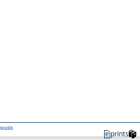
jlesztők
.