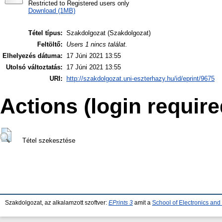
Restricted to Registered users only
Download (1MB)
Tétel típus:
Szakdolgozat (Szakdolgozat)
Feltöltő:
Users 1 nincs találat.
Elhelyezés dátuma:
17 Júni 2021 13:55
Utolsó változtatás:
17 Júni 2021 13:55
URI:
http://szakdolgozat.uni-eszterhazy.hu/id/eprint/9675
Actions (login require
Tétel szekesztése
Szakdolgozat, az alkalamzott szoftver:
EPrints 3
amit a
School of Electronics an