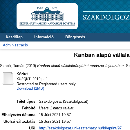
Kezdőlap
Információ
Böngészés
Adminisztráció
Kanban alapú vállalat
Szabó, Tamás
(2019)
Kanban alapú vállalatirányítási rendszer fejlesztése.
Sza
Kézirat
XU3QKT_2019.pdf
Restricted to Registered users only
Download (1MB)
Tétel típus:
Szakdolgozat (Szakdolgozat)
Feltöltő:
Users 1 nincs találat.
Elhelyezés dátuma:
15 Júni 2021 19:57
Utolsó változtatás:
15 Júni 2021 19:57
URI:
http://szakdolgozat.uni-eszterhazy.hu/id/eprint/97