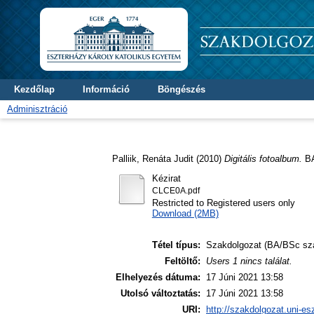
Kezdőlap
Információ
Böngészés
Adminisztráció
Palliik, Renáta Judit
(2010)
Digitális fotoalbum.
BA
Kézirat
CLCE0A.pdf
Restricted to Registered users only
Download (2MB)
Tétel típus:
Szakdolgozat (BA/BSc sz
Feltöltő:
Users 1 nincs találat.
Elhelyezés dátuma:
17 Júni 2021 13:58
Utolsó változtatás:
17 Júni 2021 13:58
URI:
http://szakdolgozat.uni-es