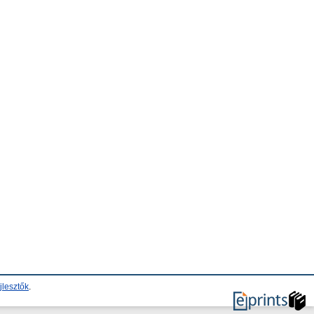
jlesztők
.