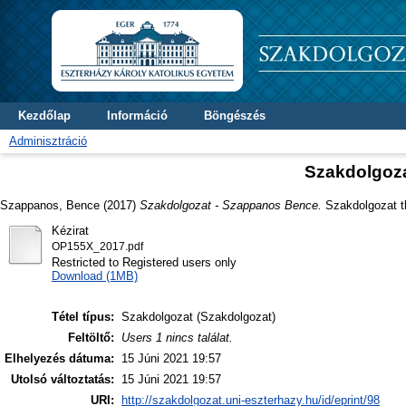
Kezdőlap
Információ
Böngészés
Adminisztráció
Szakdolgoz
Szappanos, Bence
(2017)
Szakdolgozat - Szappanos Bence.
Szakdolgozat t
Kézirat
OP155X_2017.pdf
Restricted to Registered users only
Download (1MB)
Tétel típus:
Szakdolgozat (Szakdolgozat)
Feltöltő:
Users 1 nincs találat.
Elhelyezés dátuma:
15 Júni 2021 19:57
Utolsó változtatás:
15 Júni 2021 19:57
URI:
http://szakdolgozat.uni-eszterhazy.hu/id/eprint/98