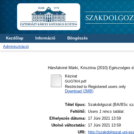
Kezdőlap
Információ
Böngészés
Adminisztráció
Hársfalviné Márki, Krisztina
(2010)
Egészséges é
Kézirat
GUGTKH.pdf
Restricted to Registered users only
Download (2MB)
Tétel típus:
Szakdolgozat (BA/BSc sz
Feltöltő:
Users 1 nincs találat.
Elhelyezés dátuma:
17 Júni 2021 13:59
Utolsó változtatás:
17 Júni 2021 13:59
URI:
http://szakdolgozat.uni-es