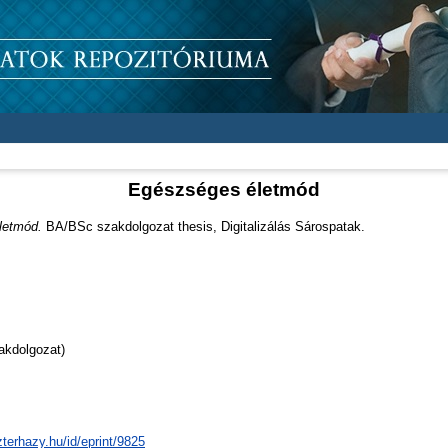
Egészséges életmód
letmód.
BA/BSc szakdolgozat thesis, Digitalizálás Sárospatak.
akdolgozat)
zterhazy.hu/id/eprint/9825