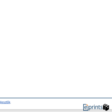
jlesztők
.