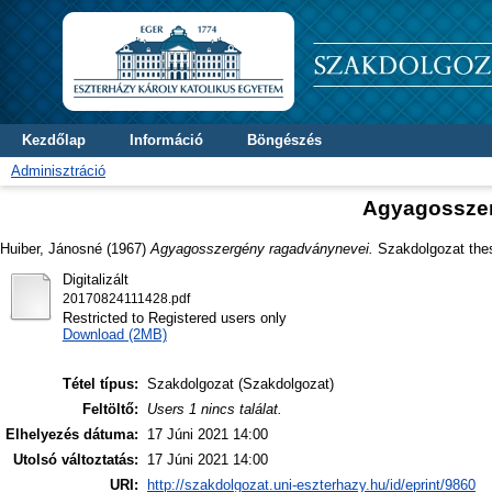
Kezdőlap
Információ
Böngészés
Adminisztráció
Agyagosszer
Huiber, Jánosné
(1967)
Agyagosszergény ragadványnevei.
Szakdolgozat thesi
Digitalizált
20170824111428.pdf
Restricted to Registered users only
Download (2MB)
Tétel típus:
Szakdolgozat (Szakdolgozat)
Feltöltő:
Users 1 nincs találat.
Elhelyezés dátuma:
17 Júni 2021 14:00
Utolsó változtatás:
17 Júni 2021 14:00
URI:
http://szakdolgozat.uni-eszterhazy.hu/id/eprint/9860