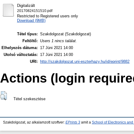
Digitalizált
20170824151510.pdf
Restricted to Registered users only
Download (9MB)
Tétel típus:
Szakdolgozat (Szakdolgozat)
Feltöltő:
Users 1 nincs találat.
Elhelyezés dátuma:
17 Júni 2021 14:00
Utolsó változtatás:
17 Júni 2021 14:00
URI:
http://szakdolgozat.uni-eszterhazy.hu/id/eprint/9882
Actions (login require
Tétel szekesztése
Szakdolgozat, az alkalamzott szoftver:
EPrints 3
amit a
School of Electronics an