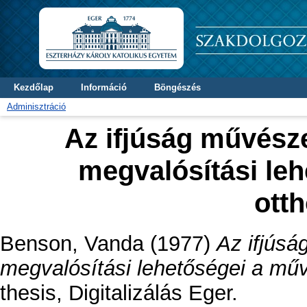
Kezdőlap
Információ
Böngészés
Adminisztráció
Az ifjúság művésze
megvalósítási le
ott
Benson, Vanda
(1977)
Az ifjúsá
megvalósítási lehetőségei a mű
thesis, Digitalizálás Eger.