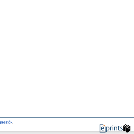
jlesztők
.