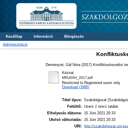
Kezdőlap
Információ
Böngészés
Adminisztráció
Konfliktusk
Deményné, Gál Nóra
(2017)
Konfliktuskezelési 
Kézirat
MRU0AH_2017.pdf
Restricted to Registered users only
Download (1MB)
Tétel típus:
Szakdolgozat (Szakdolgoz
Feltöltő:
Users 1 nincs találat.
Elhelyezés dátuma:
15 Júni 2021 20:33
Utolsó változtatás:
15 Júni 2021 20:33
URI:
http://szakdolgozat.uni-es