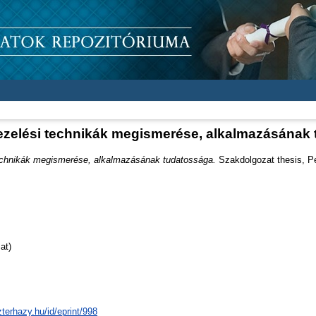
ezelési technikák megismerése, alkalmazásának
technikák megismerése, alkalmazásának tudatossága.
Szakdolgozat thesis, Pe
at)
zterhazy.hu/id/eprint/998