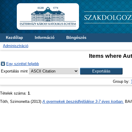
Kezdőlap
Információ
Böngészés
Adminisztráció
Items where Aut
Egy szinttel feljebb
Exportálás mint
Group by:
Tételek száma:
1
.
Tóth, Szimonetta
(2013)
A gyermekek beszédfejlődése 3-7 éves korban.
BA/B