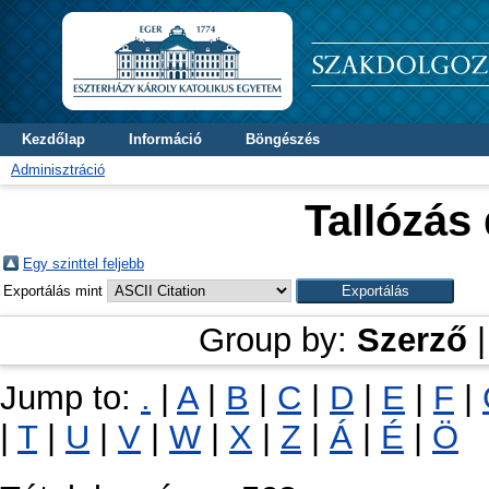
Kezdőlap
Információ
Böngészés
Adminisztráció
Tallózás
Egy szinttel feljebb
Exportálás mint
Group by:
Szerző
Jump to:
.
|
A
|
B
|
C
|
D
|
E
|
F
|
|
T
|
U
|
V
|
W
|
X
|
Z
|
Á
|
É
|
Ö