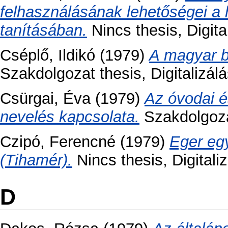
felhasználásának lehetőségei a
tanításában.
Nincs thesis, Digita
Cséplő, Ildikó
(1979)
A magyar b
Szakdolgozat thesis, Digitalizálá
Csürgai, Éva
(1979)
Az óvodai é
nevelés kapcsolata.
Szakdolgozat
Czipó, Ferencné
(1979)
Eger egy
(Tihamér).
Nincs thesis, Digitali
D