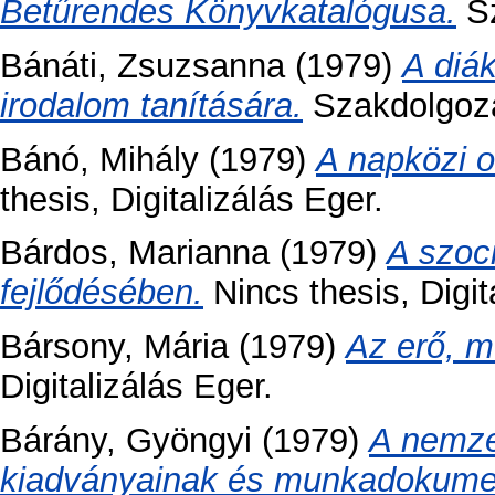
Betűrendes Könyvkatalógusa.
Sz
Bánáti, Zsuzsanna
(1979)
A diák
irodalom tanítására.
Szakdolgozat
Bánó, Mihály
(1979)
A napközi o
thesis, Digitalizálás Eger.
Bárdos, Marianna
(1979)
A szoc
fejlődésében.
Nincs thesis, Digit
Bársony, Mária
(1979)
Az erő, m
Digitalizálás Eger.
Bárány, Gyöngyi
(1979)
A nemze
kiadványainak és munkadokumen