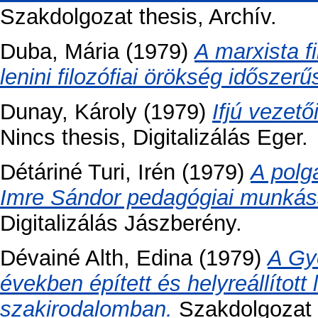
Szakdolgozat thesis, Archív.
Duba, Mária
(1979)
A marxista f
lenini filozófiai örökség időszer
Dunay, Károly
(1979)
Ifjú vezet
Nincs thesis, Digitalizálás Eger.
Détáriné Turi, Irén
(1979)
A polg
Imre Sándor pedagógiai munkás
Digitalizálás Jászberény.
Dévainé Alth, Edina
(1979)
A Gy
években épített és helyreállított
szakirodalomban.
Szakdolgozat t