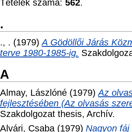
Tételek száma:
562
.
.
., .
(1979)
A Gödöllői Járás Közm
terve 1980-1985-ig.
Szakdolgozat
A
Almay, Lászlóné
(1979)
Az olva
fejlesztésében (Az olvasás szere
Szakdolgozat thesis, Archív.
Alvári, Csaba
(1979)
Nagyon fáj 