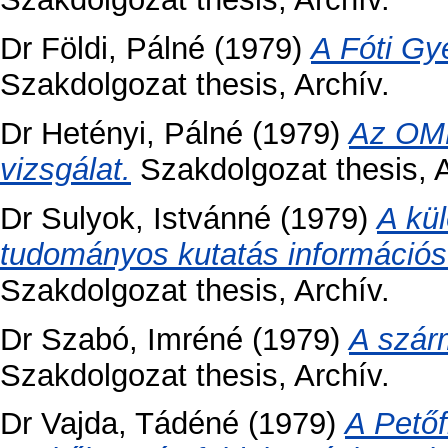
Dr Földi, Pálné
(1979)
A Fóti Gy
Szakdolgozat thesis, Archív.
Dr Hetényi, Pálné
(1979)
Az OMK
vizsgálat.
Szakdolgozat thesis, A
Dr Sulyok, Istvánné
(1979)
A kü
tudományos kutatás információs 
Szakdolgozat thesis, Archív.
Dr Szabó, Imréné
(1979)
A szár
Szakdolgozat thesis, Archív.
Dr Vajda, Tádéné
(1979)
A Petőf