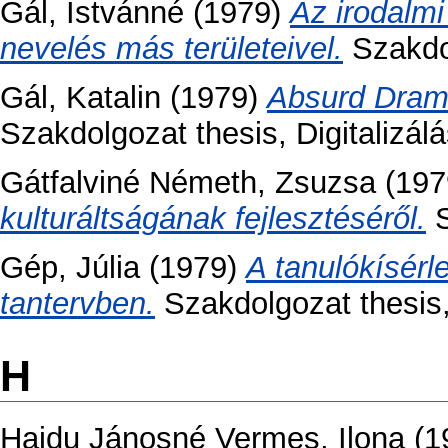
Gál, Istvánné
(1979)
Az irodalm
nevelés más területeivel.
Szakdol
Gál, Katalin
(1979)
Absurd Drama
Szakdolgozat thesis, Digitalizálá
Gátfalviné Németh, Zsuzsa
(197
kulturáltságának fejlesztéséről.
S
Gép, Júlia
(1979)
A tanulókísérl
tantervben.
Szakdolgozat thesis, 
H
Hajdu Jánosné Vermes, Ilona
(1