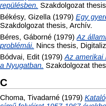
repülésben.
Szakdolgozat thesis,
Békésy, Gizella
(1979)
Egy gyere
Szakdolgozat thesis, Archív.
Béres, Gáborné
(1979)
Az állam
problémái.
Nincs thesis, Digitali
Bódvai, Edit
(1979)
Az amerikai
a Nyugatban.
Szakdolgozat thesis
C
Choma, Tivadarné
(1979)
Katal