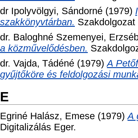
dr Ipolyvölgyi, Sándorné
(1979)
szakkönyvtárban.
Szakdolgozat t
dr. Baloghné Szemenyei, Erzséb
a közművelődésben.
Szakdolgoza
dr. Vajda, Tádéné
(1979)
A Pető
gyűjtőköre és feldolgozási mun
E
Egriné Halász, Emese
(1979)
A 
Digitalizálás Eger.