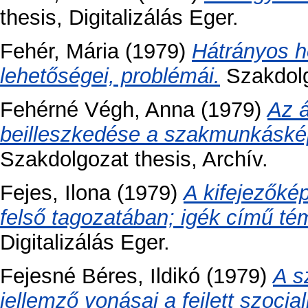
thesis, Digitalizálás Eger.
Fehér, Mária
(1979)
Hátrányos h
lehetőségei, problémái.
Szakdolgo
Fehérné Végh, Anna
(1979)
Az á
beilleszkedése a szakmunkáské
Szakdolgozat thesis, Archív.
Fejes, Ilona
(1979)
A kifejezőkép
felső tagozatában; igék című té
Digitalizálás Eger.
Fejesné Béres, Ildikó
(1979)
A s
jellemző vonásai a fejlett szocia