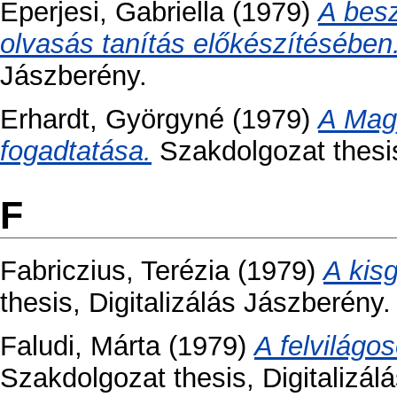
Eperjesi, Gabriella
(1979)
A bes
olvasás tanítás előkészítésében
Jászberény.
Erhardt, Györgyné
(1979)
A Magy
fogadtatása.
Szakdolgozat thesis
F
Fabriczius, Terézia
(1979)
A kis
thesis, Digitalizálás Jászberény.
Faludi, Márta
(1979)
A felvilágo
Szakdolgozat thesis, Digitalizálá