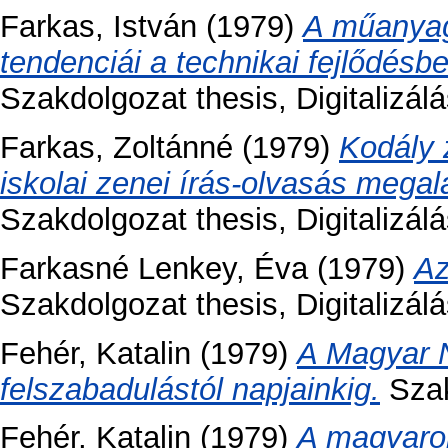
Farkas, István
(1979)
A műanyag
tendenciái a technikai fejlődésb
Szakdolgozat thesis, Digitalizálá
Farkas, Zoltánné
(1979)
Kodály 
iskolai zenei írás-olvasás mega
Szakdolgozat thesis, Digitalizál
Farkasné Lenkey, Éva
(1979)
Az
Szakdolgozat thesis, Digitalizálá
Fehér, Katalin
(1979)
A Magyar N
felszabadulástól napjainkig.
Szak
Fehér, Katalin
(1979)
A magyaro