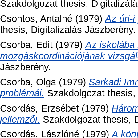
Szakdolgozat thesis, Digitalizálá
Csontos, Antalné
(1979)
Az úri-i
thesis, Digitalizálás Jászberény.
Csorba, Edit
(1979)
Az iskolába
mozgáskoordinációjának vizsgál
Jászberény.
Csorba, Olga
(1979)
Sarkadi Imr
problémái.
Szakdolgozat thesis, D
Csordás, Erzsébet
(1979)
Három
jellemzői.
Szakdolgozat thesis, D
Csordás, Lászlóné
(1979)
A köny