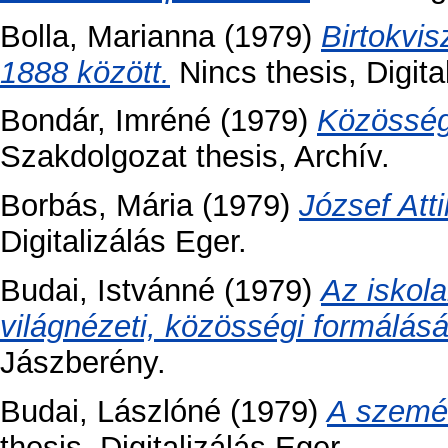
Bolla, Marianna
(1979)
Birtokvi
1888 között.
Nincs thesis, Digita
Bondár, Imréné
(1979)
Közösség
Szakdolgozat thesis, Archív.
Borbás, Mária
(1979)
József Attil
Digitalizálás Eger.
Budai, Istvánné
(1979)
Az iskola
világnézeti, közösségi formálás
Jászberény.
Budai, Lászlóné
(1979)
A személ
thesis, Digitalizálás Eger.