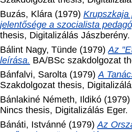
Buzás, Klára
(1979)
Krupszkaja
jelentősége a szocialista peda
thesis, Digitalizálás Jászberény.
Bálint Nagy, Tünde
(1979)
Az "Et
leírása.
BA/BSc szakdolgozat the
Bánfalvi, Sarolta
(1979)
A Tanác
Szakdolgozat thesis, Digitalizálá
Bánlakiné Németh, Ildikó
(1979
Nincs thesis, Digitalizálás Eger.
Bánáti, Istvánné
(1979)
Az Orsz