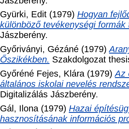
Jászberény.
Gyürki, Edit
(1979)
Hogyan fejlő
különböző tevékenységi formák 
Jászberény.
Győriványi, Gézáné
(1979)
Aran
Őszikékben.
Szakdolgozat thesis,
Győréné Fejes, Klára
(1979)
Az 
általános iskolai nevelés rendsz
Digitalizálás Jászberény.
Gál, Ilona
(1979)
Hazai építésüg
hasznosításának információs pr