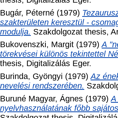
Bugár, Péterné
(1979)
Tezaurusz
szakterületen keresztül - csoma
modulja.
Szakdolgozat thesis, Ar
Bukovenszki, Margit
(1979)
A "n
törekvései különös tekintettel 
thesis, Digitalizálás Eger.
Burinda, Gyöngyi
(1979)
Az ének
nevelési rendszerében.
Szakdolgo
Buruné Magyar, Ágnes
(1979)
A
nyelvhasználatának főbb sajátoss
Szakdolgozat thesis, Digitalizál