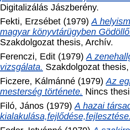
Digitalizálás Jászberény.
Fekti, Erzsébet
(1979)
A helyism
magyar könyvtárügyben Gödöllő
Szakdolgozat thesis, Archív.
Ferenczi, Edit
(1979)
A zenehall
vizsgálata.
Szakdolgozat thesis, 
Ficzere, Kálmánné
(1979)
Az eg
mesterség története.
Nincs thesi
Filó, János
(1979)
A hazai társa
kialakulása,fejlődése,fejlesztése