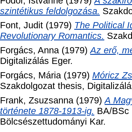
Fodor, Istvánné
(1979)
A szakir
szintétikus feldolgozása.
Szakdol
Font, Judit
(1979)
The Political 
Revolutionary Romantics.
Szakdo
Forgács, Anna
(1979)
Az erő, m
Digitalizálás Eger.
Forgács, Mária
(1979)
Móricz Zs
Szakdolgozat thesis, Digitalizálá
Frank, Zsuzsanna
(1979)
A Magy
története 1878-1913-ig.
BA/BSc s
Bölcsészettudományi Kar.