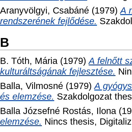
Aranyvölgyi, Csabáné
(1979)
A 
rendszerének fejlődése.
Szakdolg
B
B. Tóth, Mária
(1979)
A felnőtt 
kulturáltságának fejlesztése.
Ninc
Balla, Vilmosné
(1979)
A gyógys
és elemzése.
Szakdolgozat thesi
Balla Józsefné Rostás, Ilona
(19
elemzése.
Nincs thesis, Digitali