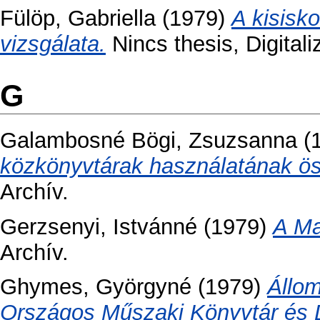
Fülöp, Gabriella
(1979)
A kisisk
vizsgálata.
Nincs thesis, Digital
G
Galambosné Bögi, Zsuzsanna
(
közkönyvtárak használatának ös
Archív.
Gerzsenyi, Istvánné
(1979)
A Ma
Archív.
Ghymes, Györgyné
(1979)
Állo
Országos Műszaki Könyvtár és