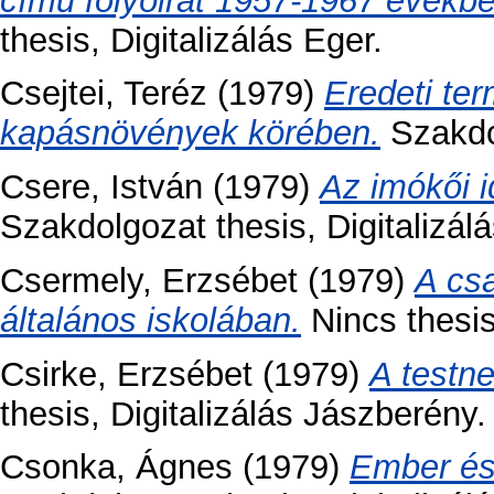
című folyóirat 1957-1967 évekb
thesis, Digitalizálás Eger.
Csejtei, Teréz
(1979)
Eredeti te
kapásnövények körében.
Szakdol
Csere, István
(1979)
Az imókői i
Szakdolgozat thesis, Digitalizálá
Csermely, Erzsébet
(1979)
A csa
általános iskolában.
Nincs thesis,
Csirke, Erzsébet
(1979)
A testne
thesis, Digitalizálás Jászberény.
Csonka, Ágnes
(1979)
Ember és