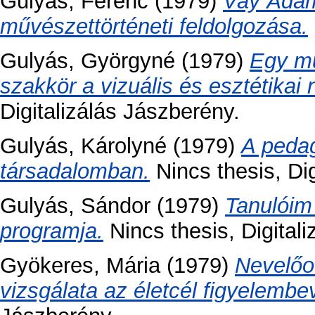
Gulyás, Ferenc
(1979)
Vay Ádá
művészettörténeti feldolgozása.
Gulyás, Györgyné
(1979)
Egy mű
szakkör a vizuális és esztétikai
Digitalizálás Jászberény.
Gulyás, Károlyné
(1979)
A pedag
társadalomban.
Nincs thesis, Dig
Gulyás, Sándor
(1979)
Tanulóim 
programja.
Nincs thesis, Digitali
Gyökeres, Mária
(1979)
Nevelőo
vizsgálata az életcél figyelembe