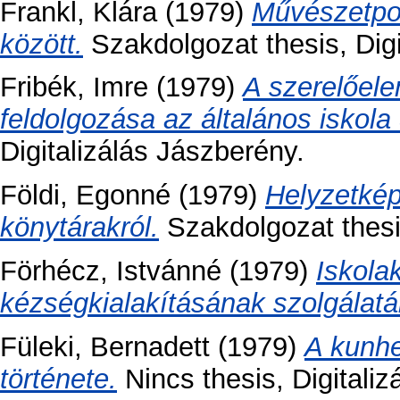
Frankl, Klára
(1979)
Művészetpol
között.
Szakdolgozat thesis, Digi
Fribék, Imre
(1979)
A szerelőel
feldolgozása az általános iskola
Digitalizálás Jászberény.
Földi, Egonné
(1979)
Helyzetkép
könytárakról.
Szakdolgozat thesi
Förhécz, Istvánné
(1979)
Iskola
kézségkialakításának szolgálat
Füleki, Bernadett
(1979)
A kunhe
története.
Nincs thesis, Digitaliz