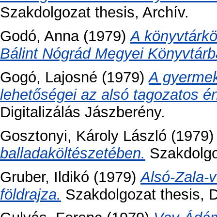
Szakdolgozat thesis, Archív.
Godó, Anna
(1979)
A könyvtárkö
Bálint Nógrád Megyei Könyvtárb
Gogó, Lajosné
(1979)
A gyerme
lehetőségei az alsó tagozatos é
Digitalizálás Jászberény.
Gosztonyi, Károly László
(1979
balladaköltészetében.
Szakdolgoz
Gruber, Ildikó
(1979)
Alsó-Zala-v
földrajza.
Szakdolgozat thesis, Di