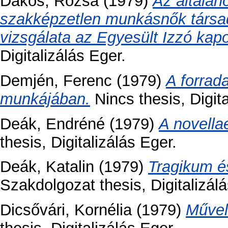
Dakos, Rózsa
(1979)
Az általán
szakképzetlen munkásnők társa
vizsgálata az Egyesült Izzó kap
Digitalizálás Eger.
Demjén, Ferenc
(1979)
A forrad
munkájában.
Nincs thesis, Digita
Deák, Endréné
(1979)
A novella
thesis, Digitalizálás Eger.
Deák, Katalin
(1979)
Tragikum és
Szakdolgozat thesis, Digitalizálá
Dicsővári, Kornélia
(1979)
Művel