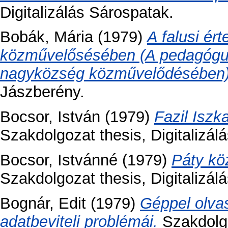
Digitalizálás Sárospatak.
Bobák, Mária
(1979)
A falusi ér
közművelősésében (A pedagógus
nagyközség közművelődésében)
Jászberény.
Bocsor, István
(1979)
Fazil Iszk
Szakdolgozat thesis, Digitalizálá
Bocsor, Istvánné
(1979)
Páty kö
Szakdolgozat thesis, Digitalizálá
Bognár, Edit
(1979)
Géppel olvas
adatbeviteli problémái.
Szakdolgo