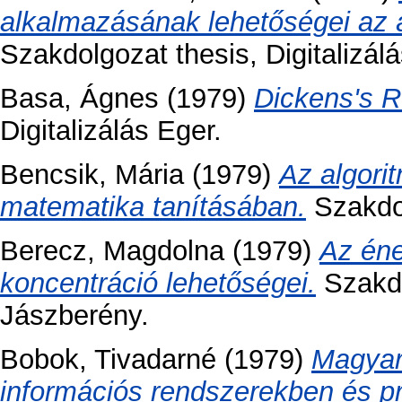
alkalmazásának lehetőségei az á
Szakdolgozat thesis, Digitalizál
Basa, Ágnes
(1979)
Dickens's R
Digitalizálás Eger.
Bencsik, Mária
(1979)
Az algori
matematika tanításában.
Szakdol
Berecz, Magdolna
(1979)
Az éne
koncentráció lehetőségei.
Szakdo
Jászberény.
Bobok, Tivadarné
(1979)
Magyar
információs rendszerekben és 