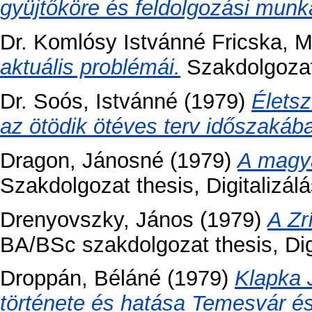
gyüjtőköre és feldolgozási mun
Dr. Komlósy Istvánné Fricska, M
aktuális problémái.
Szakdolgozat 
Dr. Soós, Istvánné
(1979)
Életsz
az ötödik ötéves terv időszakáb
Dragon, Jánosné
(1979)
A magya
Szakdolgozat thesis, Digitalizálá
Drenyovszky, János
(1979)
A Zr
BA/BSc szakdolgozat thesis, Digi
Droppán, Béláné
(1979)
Klapka 
története és hatása Temesvár és 