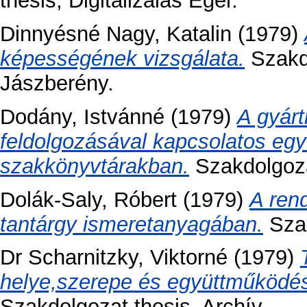
thesis, Digitalizálás Eger.
Dinnyésné Nagy, Katalin
(1979)
képességének vizsgálata.
Szakdo
Jászberény.
Dodány, Istvánné
(1979)
A gyár
feldolgozásával kapcsolatos egy
szakkönyvtárakban.
Szakdolgozat
Dolák-Saly, Róbert
(1979)
A ren
tantárgy ismeretanyagában.
Szak
Dr Scharnitzky, Viktorné
(1979)
helye,szerepe és együttműködé
Szakdolgozat thesis, Archív.