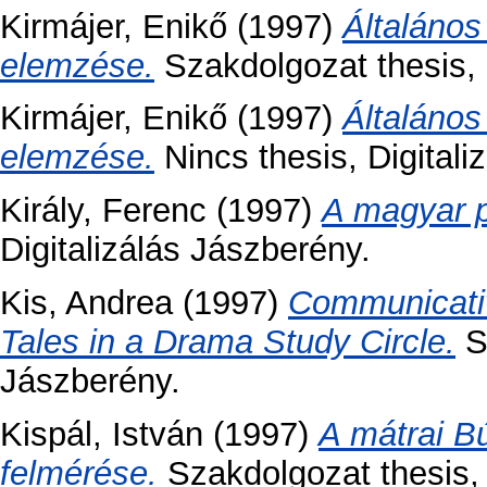
Kirmájer, Enikő
(1997)
Általános
elemzése.
Szakdolgozat thesis, D
Kirmájer, Enikő
(1997)
Általános
elemzése.
Nincs thesis, Digitali
Király, Ferenc
(1997)
A magyar 
Digitalizálás Jászberény.
Kis, Andrea
(1997)
Communicativ
Tales in a Drama Study Circle.
Sz
Jászberény.
Kispál, István
(1997)
A mátrai Bú
felmérése.
Szakdolgozat thesis, 