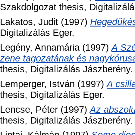
Szakdolgozat thesis, Digitalizál
Lakatos, Judit
(1997)
Hegedűkés
Digitalizálás Eger.
Legény, Annamária
(1997)
A Szé
zene tagozatának és nagykórus
thesis, Digitalizálás Jászberény.
Lemperger, István
(1997)
A csil
thesis, Digitalizálás Eger.
Lencse, Péter
(1997)
Az abszolu
thesis, Digitalizálás Jászberény.
Liptai, Kálmán
(1997)
Some dioph