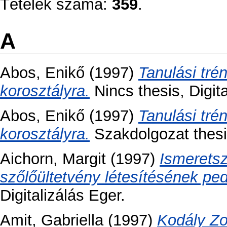
Tételek száma:
359
.
A
Abos, Enikő
(1997)
Tanulási tré
korosztályra.
Nincs thesis, Digita
Abos, Enikő
(1997)
Tanulási tré
korosztályra.
Szakdolgozat thesis
Aichorn, Margit
(1997)
Ismerets
szőlőültetvény létesítésének ped
Digitalizálás Eger.
Amit, Gabriella
(1997)
Kodály Z