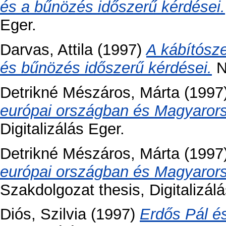
és a bűnözés időszerű kérdései.
Eger.
Darvas, Attila
(1997)
A kábítósz
és bűnözés időszerű kérdései.
Ni
Detrikné Mészáros, Márta
(1997
európai országban és Magyaror
Digitalizálás Eger.
Detrikné Mészáros, Márta
(1997
európai országban és Magyaror
Szakdolgozat thesis, Digitalizálá
Diós, Szilvia
(1997)
Erdős Pál és