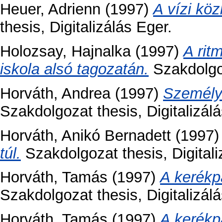
Heuer, Adrienn
(1997)
A vízi kö
thesis, Digitalizálás Eger.
Holozsay, Hajnalka
(1997)
A rit
iskola alsó tagozatán.
Szakdolgoz
Horváth, Andrea
(1997)
Személyi
Szakdolgozat thesis, Digitalizál
Horváth, Anikó Bernadett
(1997
túl.
Szakdolgozat thesis, Digitali
Horváth, Tamás
(1997)
A kerékp
Szakdolgozat thesis, Digitalizálá
Horváth, Tamás
(1997)
A kerékp