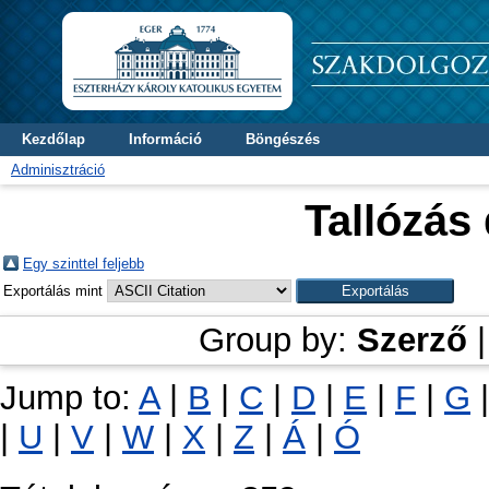
Kezdőlap
Információ
Böngészés
Adminisztráció
Tallózás
Egy szinttel feljebb
Exportálás mint
Group by:
Szerző
Jump to:
A
|
B
|
C
|
D
|
E
|
F
|
G
|
U
|
V
|
W
|
X
|
Z
|
Á
|
Ó