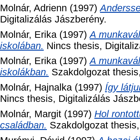
Molnár, Adrienn
(1997)
Anderssei
Digitalizálás Jászberény.
Molnár, Erika
(1997)
A munkaváll
iskolában.
Nincs thesis, Digitali
Molnár, Erika
(1997)
A munkaváll
iskolákban.
Szakdolgozat thesis, 
Molnár, Hajnalka
(1997)
Így lát
Nincs thesis, Digitalizálás Jászb
Molnár, Margit
(1997)
Hol rontot
családban.
Szakdolgozat thesis, 