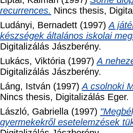
recurrences.
Nincs thesis, Digita
Ludányi, Bernadett
(1997)
A ját
készségek általános iskolai me
Digitalizálás Jászberény.
Lukács, Viktória
(1997)
A neheze
Digitalizálás Jászberény.
Láng, István
(1997)
A csolnoki 
Nincs thesis, Digitalizálás Eger.
László, Gabriella
(1997)
"Megbél
gyermekekről esetelemzések tü
Digitalizálás Jászberény.