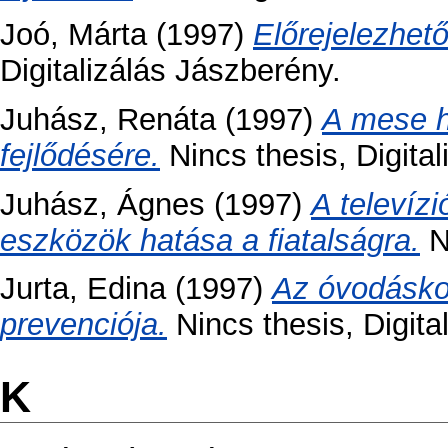
Joó, Márta
(1997)
Előrejelezhető
Digitalizálás Jászberény.
Juhász, Renáta
(1997)
A mese h
fejlődésére.
Nincs thesis, Digita
Juhász, Ágnes
(1997)
A televíz
eszközök hatása a fiatalságra.
Ni
Jurta, Edina
(1997)
Az óvodásko
prevenciója.
Nincs thesis, Digita
K