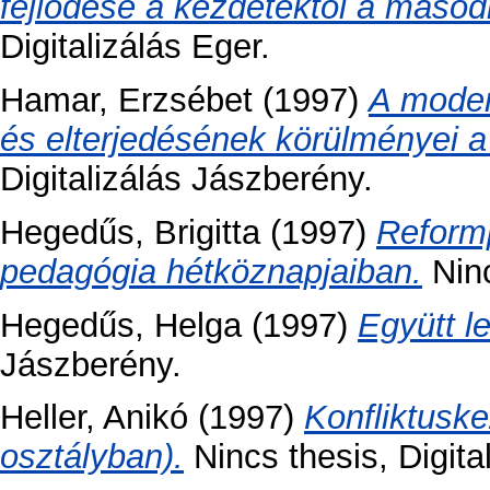
fejlődése a kezdetektől a másod
Digitalizálás Eger.
Hamar, Erzsébet
(1997)
A moder
és elterjedésének körülményei a
Digitalizálás Jászberény.
Hegedűs, Brigitta
(1997)
Reform
pedagógia hétköznapjaiban.
Ninc
Hegedűs, Helga
(1997)
Együtt le
Jászberény.
Heller, Anikó
(1997)
Konfliktuske
osztályban).
Nincs thesis, Digita