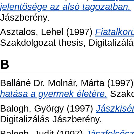
jelentősége az alsó tagozatban.
Jászberény.
Asztalos, Lehel
(1997)
Fiatalkor
Szakdolgozat thesis, Digitalizálá
B
Balláné Dr. Molnár, Márta
(1997
hatása a gyermek életére.
Szakdo
Balogh, György
(1997)
Jászkisé
Digitalizálás Jászberény.
Balogh, Judit
(1997)
Jászfelsős