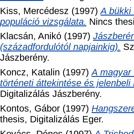
Kiss, Mercédesz
(1997)
A bükki
populáció vizsgálata.
Nincs thesi
Klacsán, Anikó
(1997)
Jászberé
(századfordulótól napjainkig).
Sza
Jászberény.
Koncz, Katalin
(1997)
A magyar 
történeti áttekintése és jelenbel
Digitalizálás Jászberény.
Kontos, Gábor
(1997)
Hangszerek
thesis, Digitalizálás Eger.
Kovács, Dénes
(1997)
A Trichod