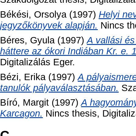
Békési, Orsolya
(1997)
Helyi ne
jegyzőkönyvek alapján.
Nincs the
Béres, Gyula
(1997)
A vallási és
háttere az ókori Indiában Kr. e. 
Digitalizálás Eger.
Bézi, Erika
(1997)
A pályaismere
tanulók pályaválasztásában.
Szak
Bíró, Margit
(1997)
A hagyomány
Karcagon.
Nincs thesis, Digitali
C