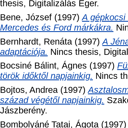
thesis, Digitalizálás Eger.
Bene, József
(1997)
A gépkocsi 
Mercedes és Ford márkákra.
Nin
Bernhardt, Renáta
(1997)
A Jén
adaptációja.
Nincs thesis, Digita
Bocsiné Bálint, Ágnes
(1997)
Fü
török időktől napjainkig.
Nincs th
Bojtos, Andrea
(1997)
Asztalosm
század végétől napjainkig.
Szakd
Jászberény.
Bombolyáné Tatai, Ágota
(1997