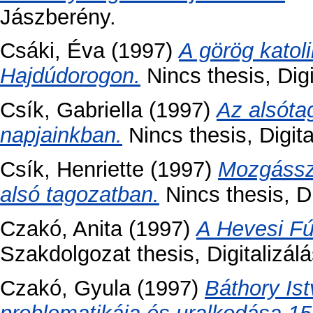
Jászberény.
Csáki, Éva
(1997)
A görög katoli
Hajdúdorogon.
Nincs thesis, Dig
Csík, Gabriella
(1997)
Az alsóta
napjainkban.
Nincs thesis, Digit
Csík, Henriette
(1997)
Mozgássze
alsó tagozatban.
Nincs thesis, D
Czakó, Anita
(1997)
A Hevesi Fú
Szakdolgozat thesis, Digitalizál
Czakó, Gyula
(1997)
Báthory Ist