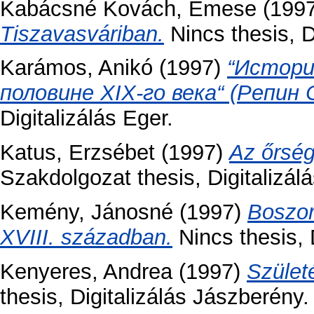
Kabácsné Kovách, Emese
(199
Tiszavasváriban.
Nincs thesis, D
Karámos, Anikó
(1997)
“Истори
половине XIX-го века“ (Репин
Digitalizálás Eger.
Katus, Erzsébet
(1997)
Az őrség
Szakdolgozat thesis, Digitalizál
Kemény, Jánosné
(1997)
Boszor
XVIII. században.
Nincs thesis, 
Kenyeres, Andrea
(1997)
Szület
thesis, Digitalizálás Jászberény.