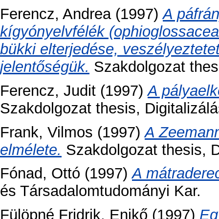
Ferencz, Andrea
(1997)
A páfrán
kígyónyelvfélék (ophioglossaceae
bükki elterjedése, veszélyeztet
jelentőségük.
Szakdolgozat thesis
Ferencz, Judit
(1997)
A pályaelk
Szakdolgozat thesis, Digitalizálá
Frank, Vilmos
(1997)
A Zeemann
elmélete.
Szakdolgozat thesis, Di
Fónad, Ottó
(1997)
A mátraderec
és Társadalomtudományi Kar.
Fülöpné Fridrik, Enikő
(1997)
Eg