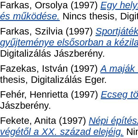
Farkas, Orsolya
(1997)
Egy hely
és működése.
Nincs thesis, Digi
Farkas, Szilvia
(1997)
Sportjáték
gyűjteménye elsősorban a kézila
Digitalizálás Jászberény.
Fazekas, István
(1997)
A maják 
thesis, Digitalizálás Eger.
Fehér, Henrietta
(1997)
Ecseg tö
Jászberény.
Fekete, Anita
(1997)
Népi építés
végétől a XX. század elejéig.
Nin