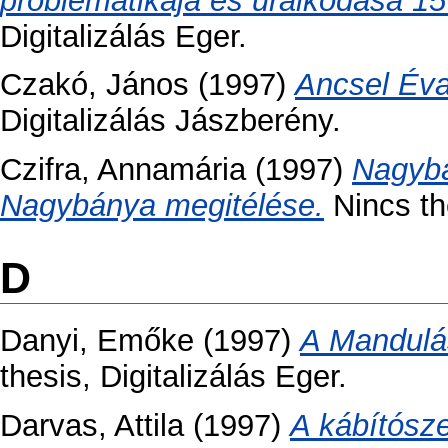
problematikája és uralkodása 15
Digitalizálás Eger.
Czakó, János
(1997)
Ancsel Éva
Digitalizálás Jászberény.
Czifra, Annamária
(1997)
Nagybá
Nagybánya megitélése.
Nincs the
D
Danyi, Emőke
(1997)
A Mandulás
thesis, Digitalizálás Eger.
Darvas, Attila
(1997)
A kábítósz