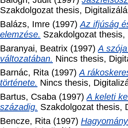
Szakdolgozat thesis, Digitalizál
Balázs, Imre
(1997)
Az ifjúság é
elemzése.
Szakdolgozat thesis, 
Baranyai, Beatrix
(1997)
A szója
változatában.
Nincs thesis, Digit
Barnác, Rita
(1997)
A rákoskere
története.
Nincs thesis, Digitaliz
Bartus, Csaba
(1997)
A keleti k
századig.
Szakdolgozat thesis, D
Bencze, Rita
(1997)
Hagyományo