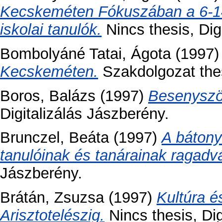
Kecskeméten Fókuszában a 6-14 
iskolai tanulók.
Nincs thesis, Digi
Bombolyáné Tatai, Ágota
(1997
Kecskeméten.
Szakdolgozat thesi
Boros, Balázs
(1997)
Besenyszö
Digitalizálás Jászberény.
Brunczel, Beáta
(1997)
A bátony
tanulóinak és tanárainak ragadv
Jászberény.
Brátán, Zsuzsa
(1997)
Kultúra é
Arisztotelészig.
Nincs thesis, Dig