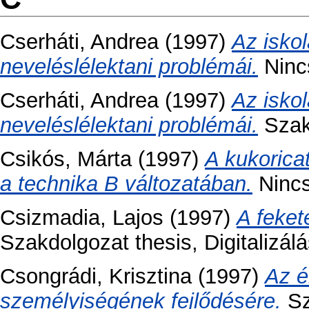
Cserháti, Andrea
(1997)
Az isko
neveléslélektani problémái.
Nincs
Cserháti, Andrea
(1997)
Az isko
neveléslélektani problémái.
Szakd
Csikós, Márta
(1997)
A kukorica
a technika B változatában.
Nincs 
Csizmadia, Lajos
(1997)
A feket
Szakdolgozat thesis, Digitalizálá
Csongrádi, Krisztina
(1997)
Az é
személyiségének fejlődésére.
Sz