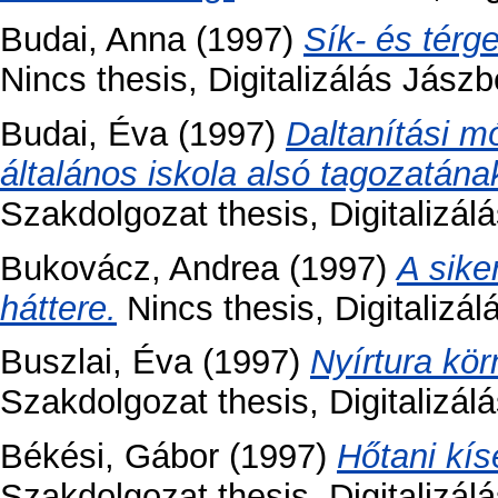
Budai, Anna
(1997)
Sík- és térg
Nincs thesis, Digitalizálás Jászb
Budai, Éva
(1997)
Daltanítási m
általános iskola alsó tagozatán
Szakdolgozat thesis, Digitalizál
Bukovácz, Andrea
(1997)
A sike
háttere.
Nincs thesis, Digitalizá
Buszlai, Éva
(1997)
Nyírtura kö
Szakdolgozat thesis, Digitalizálá
Békési, Gábor
(1997)
Hőtani kís
Szakdolgozat thesis, Digitalizálá