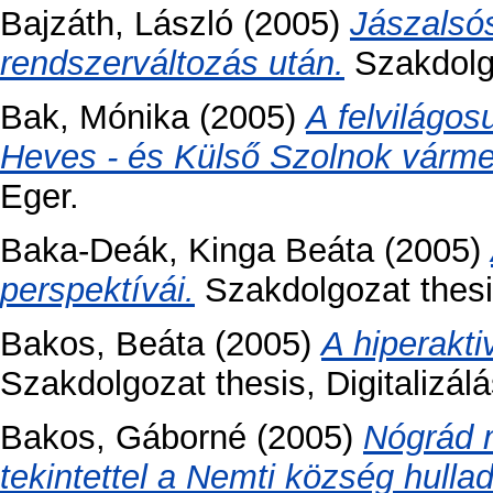
Bajzáth, László
(2005)
Jászalsós
rendszerváltozás után.
Szakdolgo
Bak, Mónika
(2005)
A felvilágos
Heves - és Külső Szolnok várm
Eger.
Baka-Deák, Kinga Beáta
(2005)
perspektívái.
Szakdolgozat thesis
Bakos, Beáta
(2005)
A hiperakti
Szakdolgozat thesis, Digitalizál
Bakos, Gáborné
(2005)
Nógrád 
tekintettel a Nemti község hulla