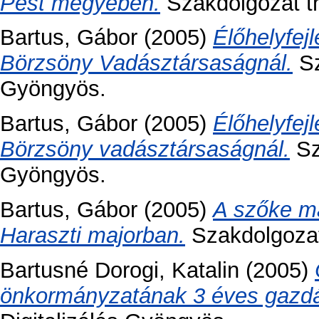
Pest megyében.
Szakdolgozat th
Bartus, Gábor
(2005)
Élőhelyfej
Börzsöny Vadásztársaságnál.
Sz
Gyöngyös.
Bartus, Gábor
(2005)
Élőhelyfej
Börzsöny vadásztársaságnál.
Sz
Gyöngyös.
Bartus, Gábor
(2005)
A szőke m
Haraszti majorban.
Szakdolgozat 
Bartusné Dorogi, Katalin
(2005)
önkormányzatának 3 éves gazdá