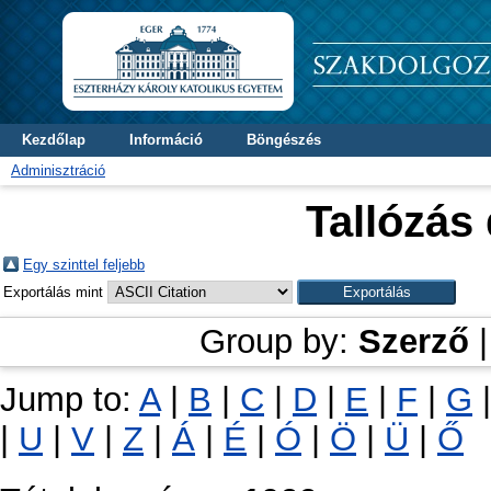
Kezdőlap
Információ
Böngészés
Adminisztráció
Tallózás
Egy szinttel feljebb
Exportálás mint
Group by:
Szerző
Jump to:
A
|
B
|
C
|
D
|
E
|
F
|
G
|
U
|
V
|
Z
|
Á
|
É
|
Ó
|
Ö
|
Ü
|
Ő