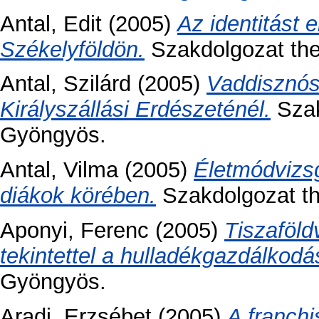
Antal, Edit
(2005)
Az identitást
Székelyföldön.
Szakdolgozat thes
Antal, Szilárd
(2005)
Vaddisznósk
Királyszállási Erdészeténél.
Szak
Gyöngyös.
Antal, Vilma
(2005)
Életmódvizsg
diákok körében.
Szakdolgozat the
Aponyi, Ferenc
(2005)
Tiszaföld
tekintettel a hulladékgazdálkodá
Gyöngyös.
Aradi, Erzsébet
(2005)
A franch