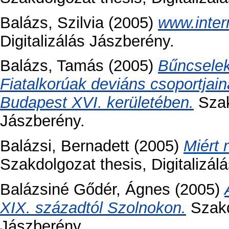
Balázs, Szilvia
(2005)
www.inter
Digitalizálás Jászberény.
Balázs, Tamás
(2005)
Bűncsele
Fiatalkorúak deviáns csoportjai
Budapest XVI. kerületében.
Szak
Jászberény.
Balázsi, Bernadett
(2005)
Miért 
Szakdolgozat thesis, Digitalizál
Balázsiné Gődér, Ágnes
(2005)
XIX. századtól Szolnokon.
Szakdo
Jászberény.