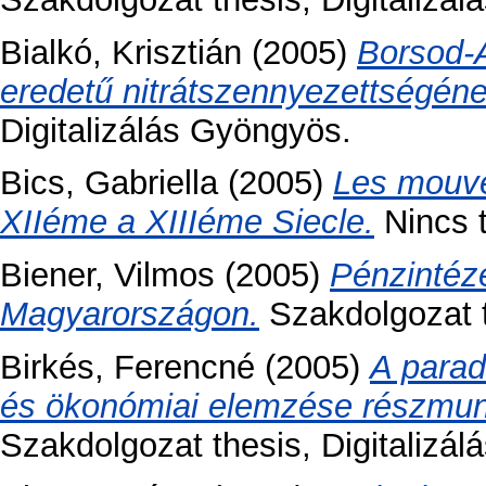
Bialkó, Krisztián
(2005)
Borsod-
eredetű nitrátszennyezettségéne
Digitalizálás Gyöngyös.
Bics, Gabriella
(2005)
Les mouve
XIIéme a XIIIéme Siecle.
Nincs t
Biener, Vilmos
(2005)
Pénzintéz
Magyarországon.
Szakdolgozat t
Birkés, Ferencné
(2005)
A parad
és ökonómiai elemzése részmun
Szakdolgozat thesis, Digitalizá