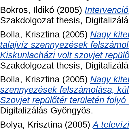
Bokros, Ildikó
(2005)
Intervenci
Szakdolgozat thesis, Digitalizá
Bolla, Krisztina
(2005)
Nagy kite
talajvíz szennyezések felszámolá
Kiskunlacházi volt szovjet repülő
Szakdolgozat thesis, Digitalizá
Bolla, Krisztina
(2005)
Nagy kite
szennyezések felszámolása, külön
Szovjet repülőtér területén folyó
Digitalizálás Gyöngyös.
Bolya, Krisztina
(2005)
A televíz