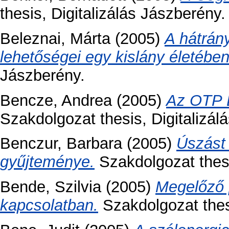
thesis, Digitalizálás Jászberény.
Beleznai, Márta
(2005)
A hátrány
lehetőségei egy kislány életében
Jászberény.
Bencze, Andrea
(2005)
Az OTP B
Szakdolgozat thesis, Digitalizá
Benczur, Barbara
(2005)
Úszást 
gyűjteménye.
Szakdolgozat thesi
Bende, Szilvia
(2005)
Megelőző 
kapcsolatban.
Szakdolgozat thesi