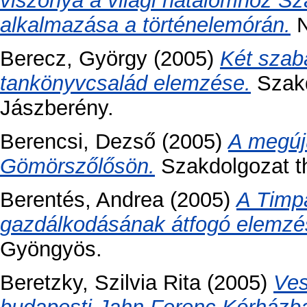
viszonya a világi hatalomhoz S
alkalmazása a történelemórán.
N
Berecz, György
(2005)
Két szab
tankönyvcsalád elemzése.
Szakd
Jászberény.
Berencsi, Dezső
(2005)
A megúj
Gömörszőlősön.
Szakdolgozat th
Berentés, Andrea
(2005)
A Timpa
gazdálkodásának átfogó elemzé
Gyöngyös.
Beretzky, Szilvia Rita
(2005)
Ves