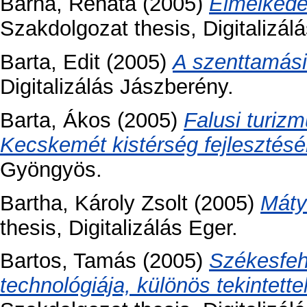
Barna, Renáta
(2005)
Elmélkedés
Szakdolgozat thesis, Digitalizál
Barta, Edit
(2005)
A szenttamási
Digitalizálás Jászberény.
Barta, Ákos
(2005)
Falusi turiz
Kecskemét kistérség fejlesztésé
Gyöngyös.
Bartha, Károly Zsolt
(2005)
Mátyá
thesis, Digitalizálás Eger.
Bartos, Tamás
(2005)
Székesfehé
technológiája, különös tekintett