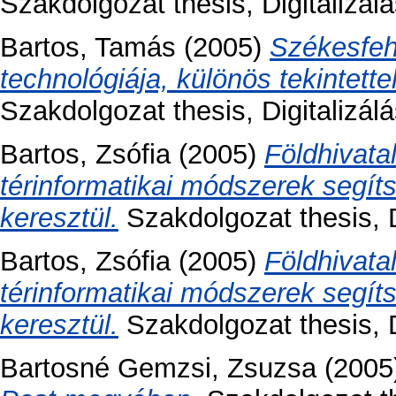
Szakdolgozat thesis, Digitalizá
Bartos, Tamás
(2005)
Székesfehé
technológiája, különös tekintett
Szakdolgozat thesis, Digitalizá
Bartos, Zsófia
(2005)
Földhivata
térinformatikai módszerek segí
keresztül.
Szakdolgozat thesis, 
Bartos, Zsófia
(2005)
Földhivata
térinformatikai módszerek segí
keresztül.
Szakdolgozat thesis, 
Bartosné Gemzsi, Zsuzsa
(2005