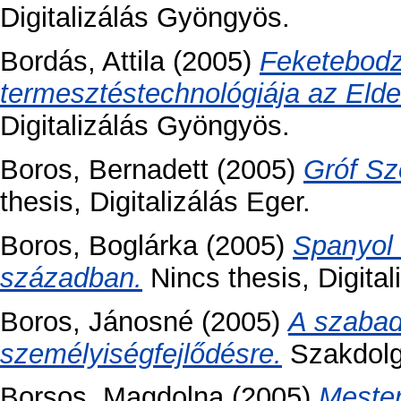
Digitalizálás Gyöngyös.
Bordás, Attila
(2005)
Feketebodz
termesztéstechnológiája az Elder
Digitalizálás Gyöngyös.
Boros, Bernadett
(2005)
Gróf Sz
thesis, Digitalizálás Eger.
Boros, Boglárka
(2005)
Spanyol 
században.
Nincs thesis, Digital
Boros, Jánosné
(2005)
A szabad
személyiségfejlődésre.
Szakdolgo
Borsos, Magdolna
(2005)
Mester