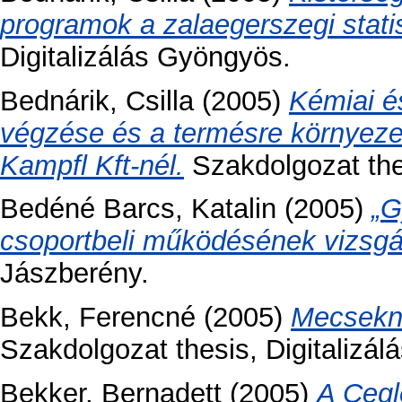
programok a zalaegerszegi statis
Digitalizálás Gyöngyös.
Bednárik, Csilla
(2005)
Kémiai és
végzése és a termésre környezet
Kampfl Kft-nél.
Szakdolgozat the
Bedéné Barcs, Katalin
(2005)
„G
csoportbeli működésének vizsgá
Jászberény.
Bekk, Ferencné
(2005)
Mecsekn
Szakdolgozat thesis, Digitalizá
Bekker, Bernadett
(2005)
A Cegl