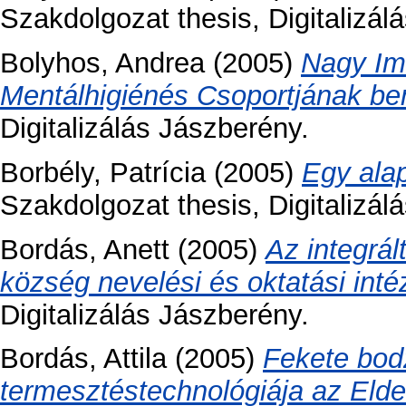
Szakdolgozat thesis, Digitalizál
Bolyhos, Andrea
(2005)
Nagy Im
Mentálhigiénés Csoportjának be
Digitalizálás Jászberény.
Borbély, Patrícia
(2005)
Egy ala
Szakdolgozat thesis, Digitalizál
Bordás, Anett
(2005)
Az integrá
község nevelési és oktatási int
Digitalizálás Jászberény.
Bordás, Attila
(2005)
Fekete bod
termesztéstechnológiája az Elder