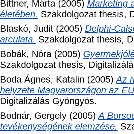
Bittner, Márta
(2005)
Marketing 
életében.
Szakdolgozat thesis, D
Blaskó, Judit
(2005)
Delphi-Cals
arculata.
Szakdolgozat thesis, Di
Bobák, Nóra
(2005)
Gyermekjólét
Szakdolgozat thesis, Digitalizál
Boda Ágnes, Katalin
(2005)
Az i
helyzete Magyarországon az EU
Digitalizálás Gyöngyös.
Bodnár, Gergely
(2005)
A Borsod
tevékenységének elemzése.
Sza