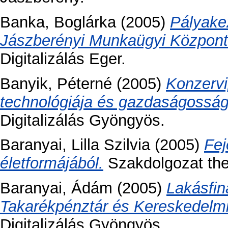
Banka, Boglárka
(2005)
Pályake
Jászberényi Munkaügyi Központo
Digitalizálás Eger.
Banyik, Péterné
(2005)
Konzervi
technológiája és gazdaságossági
Digitalizálás Gyöngyös.
Baranyai, Lilla Szilvia
(2005)
Fej
életformájából.
Szakdolgozat thes
Baranyai, Ádám
(2005)
Lakásfin
Takarékpénztár és Kereskedelmi 
Digitalizálás Gyöngyös.