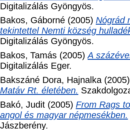
Digitalizálás Gyöngyös.
Bakos, Gáborné
(2005)
Nógrád 
tekintettel Nemti község hulladé
Digitalizálás Gyöngyös.
Bakos, Tamás
(2005)
A százéve
Digitalizálás Eger.
Bakszáné Dora, Hajnalka
(2005
Matáv Rt. életében.
Szakdolgozat
Bakó, Judit
(2005)
From Rags to
angol és magyar népmesékben.
Jászberény.