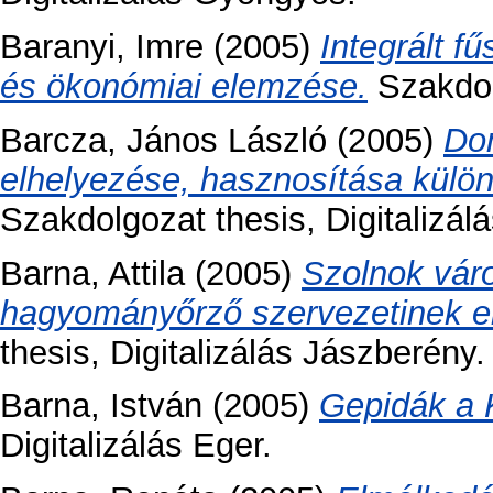
Baranyi, Imre
(2005)
Integrált f
és ökonómiai elemzése.
Szakdol
Barcza, János László
(2005)
Do
elhelyezése, hasznosítása külön
Szakdolgozat thesis, Digitalizá
Barna, Attila
(2005)
Szolnok váro
hagyományőrző szervezetinek e
thesis, Digitalizálás Jászberény.
Barna, István
(2005)
Gepidák a 
Digitalizálás Eger.