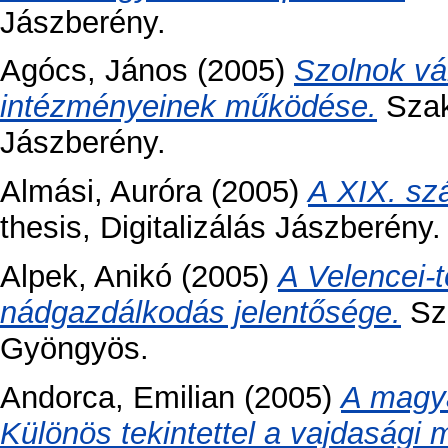
Jászberény.
Agócs, János
(2005)
Szolnok vá
intézményeinek működése.
Szakd
Jászberény.
Almási, Auróra
(2005)
A XIX. sz
thesis, Digitalizálás Jászberény.
Alpek, Anikó
(2005)
A Velencei-t
nádgazdálkodás jelentősége.
Sza
Gyöngyös.
Andorca, Emilian
(2005)
A magya
Különös tekintettel a vajdasági