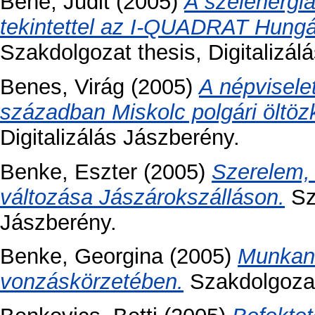
Bene, Judit
(2005)
A szélenergia
tekintettel az I-QUADRAT Hungár
Szakdolgozat thesis, Digitalizá
Benes, Virág
(2005)
A népvisele
században Miskolc polgári öltö
Digitalizálás Jászberény.
Benke, Eszter
(2005)
Szerelem,
változása Jászárokszálláson.
Sza
Jászberény.
Benke, Georgina
(2005)
Munkané
vonzáskörzetében.
Szakdolgozat 