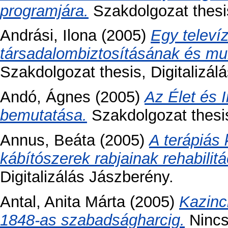
programjára.
Szakdolgozat thesis
Andrási, Ilona
(2005)
Egy televí
társadalombiztosításának és mu
Szakdolgozat thesis, Digitalizá
Andó, Ágnes
(2005)
Az Élet és 
bemutatása.
Szakdolgozat thesis
Annus, Beáta
(2005)
A terápiás
kábítószerek rabjainak rehabilitá
Digitalizálás Jászberény.
Antal, Anita Márta
(2005)
Kazinc
1848-as szabadságharcig.
Nincs 