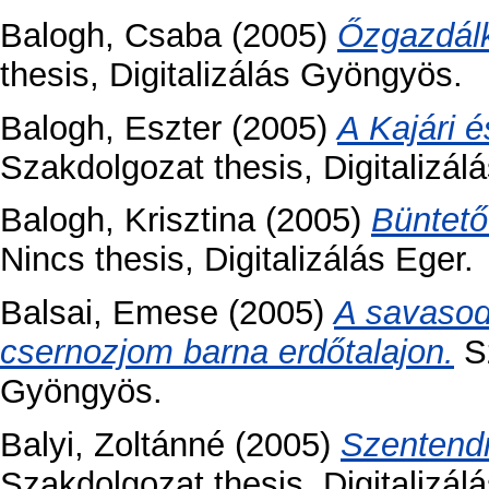
Balogh, Csaba
(2005)
Őzgazdálk
thesis, Digitalizálás Gyöngyös.
Balogh, Eszter
(2005)
A Kajári 
Szakdolgozat thesis, Digitalizá
Balogh, Krisztina
(2005)
Büntető
Nincs thesis, Digitalizálás Eger.
Balsai, Emese
(2005)
A savasod
csernozjom barna erdőtalajon.
Sz
Gyöngyös.
Balyi, Zoltánné
(2005)
Szentendr
Szakdolgozat thesis, Digitalizá