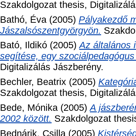
Szakdolgozat thesis, Digitalizál
Bathó, Éva
(2005)
Pályakezdő m
Jászalsószentgyörgyön.
Szakdolg
Bató, Ildikó
(2005)
Az általános 
segítése, egy szociálpedagógu
Digitalizálás Jászberény.
Bechler, Beatrix
(2005)
Kategór
Szakdolgozat thesis, Digitalizá
Bede, Mónika
(2005)
A jászberé
2002 között.
Szakdolgozat thesis
Bednárik, Csilla
(2005)
Kistérség