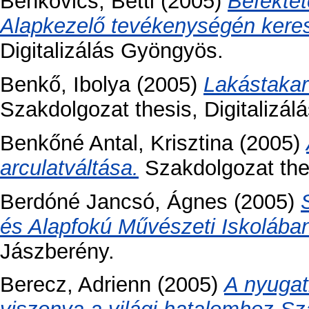
Benkovics, Betti
(2005)
Befektet
Alapkezelő tevékenységén keres
Digitalizálás Gyöngyös.
Benkő, Ibolya
(2005)
Lakástakar
Szakdolgozat thesis, Digitalizá
Benkőné Antal, Krisztina
(2005)
arculatváltása.
Szakdolgozat thes
Berdóné Jancsó, Ágnes
(2005)
és Alapfokú Művészeti Iskolába
Jászberény.
Berecz, Adrienn
(2005)
A nyugat