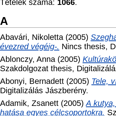
Tételek száma:
1066
.
A
Abavári, Nikoletta
(2005)
Szeghal
évezred végéig-.
Nincs thesis, Di
Ablonczy, Anna
(2005)
Kultúrak
Szakdolgozat thesis, Digitalizál
Abonyi, Bernadett
(2005)
Tele, v
Digitalizálás Jászberény.
Adamik, Zsanett
(2005)
A kutya, 
hatása egyes célcsoportokra.
Sza