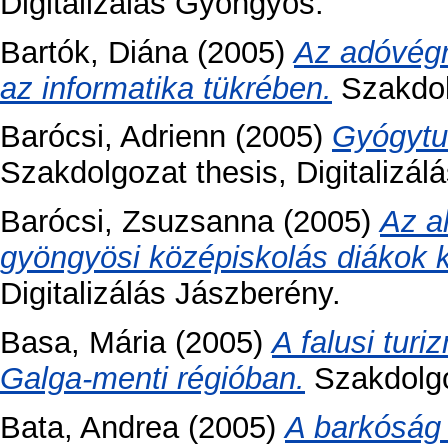
Digitalizálás Gyöngyös.
Bartók, Diána
(2005)
Az adóvégr
az informatika tükrében.
Szakdolg
Barócsi, Adrienn
(2005)
Gyógytu
Szakdolgozat thesis, Digitalizá
Barócsi, Zsuzsanna
(2005)
Az a
gyöngyösi középiskolás diákok 
Digitalizálás Jászberény.
Basa, Mária
(2005)
A falusi turi
Galga-menti régióban.
Szakdolgoz
Bata, Andrea
(2005)
A barkóság 