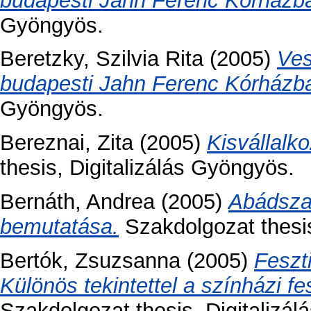
budapesti Jahn Ferenc Kórházb
Gyöngyös.
Beretzky, Szilvia Rita
(2005)
Ves
budapesti Jahn Ferenc Kórházb
Gyöngyös.
Bereznai, Zita
(2005)
Kisvállalko
thesis, Digitalizálás Gyöngyös.
Bernáth, Andrea
(2005)
Abádszal
bemutatása.
Szakdolgozat thesis
Bertók, Zsuzsanna
(2005)
Feszt
Különös tekintettel a színházi f
Szakdolgozat thesis, Digitalizál