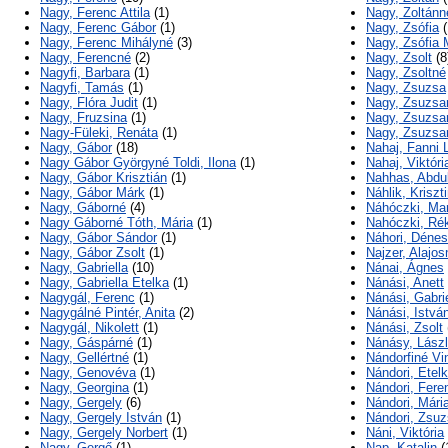
Nagy, Ferenc Attila
(1)
Nagy, Zoltánn
Nagy, Ferenc Gábor
(1)
Nagy, Zsófia
(
Nagy, Ferenc Mihályné
(3)
Nagy, Zsófia 
Nagy, Ferencné
(2)
Nagy, Zsolt
(8
Nagyfi, Barbara
(1)
Nagy, Zsoltné
Nagyfi, Tamás
(1)
Nagy, Zsuzsa
Nagy, Flóra Judit
(1)
Nagy, Zsuzsa
Nagy, Fruzsina
(1)
Nagy, Zsuzsa
Nagy-Füleki, Renáta
(1)
Nagy, Zsuzsa
Nagy, Gábor
(18)
Nahaj, Fanni 
Nagy Gábor Györgyné Toldi, Ilona
(1)
Nahaj, Viktóri
Nagy, Gábor Krisztián
(1)
Nahhas, Abdu
Nagy, Gábor Márk
(1)
Náhlik, Krisz
Nagy, Gáborné
(4)
Náhóczki, Mar
Nagy Gáborné Tóth, Mária
(1)
Nahóczki, Ré
Nagy, Gábor Sándor
(1)
Náhori, Dénes
Nagy, Gábor Zsolt
(1)
Najzer, Alajos
Nagy, Gabriella
(10)
Nánai, Ágnes
Nagy, Gabriella Etelka
(1)
Nánási, Anett
Nagygál, Ferenc
(1)
Nánási, Gabrie
Nagygálné Pintér, Anita
(2)
Nánási, István
Nagygál, Nikolett
(1)
Nánási, Zsolt
Nagy, Gáspárné
(1)
Nánásy, Lász
Nagy, Gellértné
(1)
Nándorfiné Vi
Nagy, Genovéva
(1)
Nándori, Etel
Nagy, Georgina
(1)
Nándori, Fere
Nagy, Gergely
(6)
Nándori, Mári
Nagy, Gergely István
(1)
Nándori, Zsu
Nagy, Gergely Norbert
(1)
Náni, Viktória
Nagy, Gergő
(1)
Nap, Katalin
(