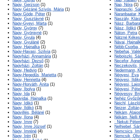
Nagy, Gerzson
(1)
Nap, Nóra
(1)
Nagy Gézáné Szívós, Mária
(1)
Napraszki, Sá
Nagy Göde, Péter
(1)
Naranbaatar, 
Nagy, Gusztávné
(1)
Naszály, Klár
Nagy-Gyevi, Márta
(1)
Nász, Barbar
Nagy, György
(7)
Nász, Ildikó
(1
Nagy, Györgyné
(1)
Náton, Petra
(
Nagy, Gyula
(4)
Nátzné Kékesi
Nagy, Gyuláné
(2)
Návai, Hajnal
Nagy, Hajnalka
(1)
Nébb-Csorba,
Nagy-Havasi, Szilvia
(1)
Nebehaj, Valé
Nagyházi, Annamária
(1)
Nebojszki, Sá
Nagyházi, Dezső
(1)
Necefor, Ágn
Nagyházi, Zoltán
(1)
Neczekovits, 
Nagy, Hedvig
(1)
Nedermann, K
Nagy-Hegedűs, Marietta
(1)
Négyesi, Éva
Nagy, Henrietta
(4)
Négyesi, Ildik
Nagy-Horváth, Anita
(1)
Négyesi, Lajo
Nagy, Ibolya
(1)
Négyesi, Péte
Nagy, Ida
(1)
Négyessy, Bri
Nagyidai, Hajnalka
(1)
Nehéz Győzőn
Nagy, Idikó
(1)
Neichl, Lászl
Nagy, Ildikó
(13)
Neizer, Zoltán
Nagyillés, Béláné
(1)
Nékám, Alajo
Nagy, Ilona
(4)
Nékám, Nelli 
Nagy, Imre
(7)
: Nekuti Péter
Nagy, Imre József
(1)
Nelhiebel, Sá
Nagy, Imréné
(4)
Nemcsics, Im
Nagy, Irén
(1)
Nemcsik, Oliv