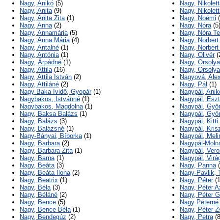
Nagy, Anikó
(5)
Nagy, Nikolet
Nagy, Anita
(9)
Nagy, Nikolett
Nagy, Anita Zita
(1)
Nagy, Noémi
(
Nagy, Anna
(2)
Nagy, Nóra
(5
Nagy, Annamária
(5)
Nagy, Nóra Te
Nagy, Anna Mária
(4)
Nagy, Norbert
Nagy, Antalné
(1)
Nagy, Norbert
Nagy, Antónia
(1)
Nagy, Olivér
(
Nagy, Árpádné
(1)
Nagy, Orsolya
Nagy, Attila
(16)
Nagy, Orsolya
Nagy, Attila István
(2)
Nagyová, Ale
Nagy, Attiláné
(2)
Nagy, Pál
(1)
Nagy Baka Ividő, Gyopár
(1)
Nagypál, Anik
Nagybakos, Istvánné
(1)
Nagypál, Eszt
Nagybakos, Magdolna
(1)
Nagypál, Gyö
Nagy, Baksa Balázs
(1)
Nagypál, Gyö
Nagy, Balázs
(3)
Nagypál, Kitti
Nagy, Balázsné
(1)
Nagypál, Kris
Nagy-Bányai, Bíborka
(1)
Nagypál, Meli
Nagy, Barbara
(2)
Nagypál-Molnár
Nagy, Barbara Zita
(1)
Nagypál, Vero
Nagy, Barna
(1)
Nagypál, Virá
Nagy, Beáta
(3)
Nagy, Panna
(
Nagy, Beáta Ilona
(2)
Nagy-Pavlik,
Nagy, Beatrix
(1)
Nagy, Péter
(1
Nagy, Béla
(3)
Nagy, Péter A
Nagy, Béláné
(2)
Nagy, Péter G
Nagy, Bence
(5)
Nagy Péterné 
Nagy, Bence Béla
(1)
Nagy, Péter Z
Nagy, Bendegúz
(2)
Nagy, Petra
(8