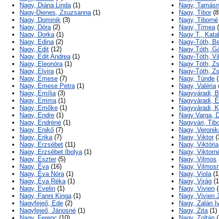
Nagy, Diána Linda
(1)
Nagy, Tamás
Nagy-Dienes, Zsuzsanna
(1)
Nagy, Tibor
(8
Nagy, Dominik
(3)
Nagy, Tiborné
Nagy, Dóra
(2)
Nagy, Tímea
(
Nagy, Dorka
(1)
Nagy T., Katal
Nagy, Edina
(2)
Nagy-Tóth, B
Nagy, Edit
(12)
Nagy Tóth, G
Nagy, Edit Andrea
(1)
Nagy-Tóth, Vi
Nagy, Eleonóra
(1)
Nagy Tóth, Z
Nagy, Elvira
(1)
Nagy-Tóth, Z
Nagy, Emese
(7)
Nagy, Tünde
(
Nagy, Emese Petra
(1)
Nagy, Valéria
Nagy, Emília
(3)
Nagyváradi, Br
Nagy, Emma
(1)
Nagyváradi, 
Nagy, Emőke
(1)
Nagyváradi, K
Nagy, Endre
(1)
Nagy Varga, 
Nagy, Endréné
(1)
Nagyvári, Tib
Nagy, Enikő
(7)
Nagy, Veronik
Nagy, Erika
(7)
Nagy, Viktor
(
Nagy, Erzsébet
(11)
Nagy, Viktória
Nagy, Erzsébet Ibolya
(1)
Nagy, Viktorn
Nagy, Eszter
(5)
Nagy, Vilmos
Nagy, Éva
(16)
Nagy, Vilmos
Nagy, Éva Nóra
(1)
Nagy, Viola
(1
Nagy, Éva Réka
(1)
Nagy, Virág
(1
Nagy, Evelin
(1)
Nagy, Vivien
(
Nagy, Fanni Kinga
(1)
Nagy, Vivien J
Nagyfejeő, Ede
(2)
Nagy, Zalán I
Nagyfejeő, Jánosné
(1)
Nagy, Zita
(1)
Nagy, Ferenc
(10)
Nagy, Zoltán
(