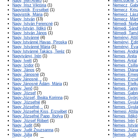
Nagy, Irén Anikó
(1)
Nemcsokné, C
Nagy, Írisz Viktória
(1)
Nemecz, Gabri
Nagyistók, Erzsébet
(1)
Nemecz, Krisz
Nagyistók, Mária
(1)
Nemecz, Lász
Nagy, István
(13)
Nemecz, Már
Nagy, István Ferencné
(1)
Némedi, Norbe
Nagy-István, Ildikó
(1)
Némedi, Sánd
Nagy, István János
(1)
Némedi, Tam
Nagy, Istvánné
(4)
Neményi, Atti
Nagy Istvánné Havas, Piroska
(1)
Neményi, Edit
Nagy, Istvánné Mária
(1)
Neményi, Éva
Nagy Istvánné Takács, Teréz
(1)
Nemes, Andr
Nagyiványi, Irén
(1)
Nemes, Anita
Nagy, Ivett
(2)
Nemes, Antal
Nagy, Izidor
(1)
Nemes, Csilla
Nagy, János
(2)
Nemes, Diána
Nagy, Jánosné
(2)
Nemes, Eme
Nagy Jánosné, .
(1)
Nemes, Erzsé
Nagy Jánosné Ádám, Mária
(1)
Nemes, Etelk
Nagy, Jenő
(1)
Nemes, Fanni
Nagy, József
(7)
Nemes, Gabrie
Nagy-József, Beáta Korinna
(1)
Nemes, Györ
Nagy, Józsefné
(6)
Nemes, Gyul
Nagy Józsefné, .
(1)
Nemes, Gyula
Nagy Józsefné Kiss, Erzsébet
(1)
Nemesi, Attila
Nagy Józsefné Papp, Ibolya
(1)
Nemes, Ildikó
Nagy, József Róbert
(1)
Nemes, Irén
(
Nagy, Judit
(16)
Nemes, Istvá
Nagy, Judit Zsuzsanna
(1)
Nemes, Józse
Nagy, Júlia
(5)
Nemes, Judit