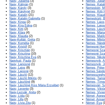
Nagy, Julianna
(3)
Nemes, Julia
Nagy, Kálmán
(1)
Nemes, Katal
Nagy, Károly
(3)
Nemeskéri, M
Nagy, Károlyné
(1)
Nemes, Kitti 
Nagy, Katalin
(21)
Nemes, Klaud
Nagy, Katalin Gabriella
(1)
Nemeskürti, 
Nagy, Kinga
(2)
Nemes, Lajos
Nagy, Kíra Edina
(1)
Nemes, Lajos
Nagy, Kitti
(2)
Nemes, Lászl
Nagy, Klára
(4)
Nemes, Mária
Nagy, Klaudia
(2)
Nemes, Matil
Nagy-Kolláti, Gréta
(1)
Nemes, Mikló
Nagy, Kornélia
(1)
Nemes, Nánd
Nagy, Kristóf
(1)
Nemesné Horv
Nagy, Krisztián
(1)
Nemesné Szab
Nagy, Krisztina
(10)
Nemesné Szab
Nagy, Krisztina Éva
(2)
Nemes, Nikole
Nagykuti, Paula
(1)
Nemesnyik, A
Nagy, Lajnosné
(1)
Nemesnyik, J
Nagy, Lajos
(8)
Nemes, Péter
Nagy, Lajosné
(2)
Nemes Sándo
Nagy, László
(12)
Nemesszeghy
Nagy, László Miklós
(1)
Nemes, Tamá
Nagy, Lászlóné
(9)
Nemes, Tíme
Nagy, Lászlóné Kiss Mária Erzsébet
(1)
Nemesvári, S
Nagy, Levente
(3)
Nemes, Viktór
Nagy-Lezsák, Anita
(2)
Nemes, Vivien
Nagy, Lídia
(1)
Német, Ágne
Nagy, Lilla
(2)
Német, Annam
Nagy, Lívia Zita
(1)
Német, Éva
(1