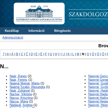
Kezdőlap
Információ
Böngészés
Adminisztráció
Bro
?
|
A
|
Á
|
B
|
C
|
Č
|
D
|
E
|
É
|
F
|
G
|
H
|
I
|
J
|
K
|
L
|
M
|
N
|
O
|
Ó
|
Ö
|
Ő
|
N...
Naár, Ágnes
(2)
Nagyné Gencs
Naár, Ferenc
(1)
Nagyné Gergely
Naárné Majnár, Márta
(1)
Nagyné, Gujdi
Naárné Szabó, Alexandra
(1)
Nagyné, Győr
Naár, Zoltánné
(1)
Nagyné, Hajdú
Nachaj, Viktória
(1)
Nagyné Hajdu
Nacsa, Krisztina
(1)
Nagyné Hajling
Nácsa, Mária
(1)
Nagyné Heged
Nádasdi, Andrea
(1)
Nagyné, Hegy