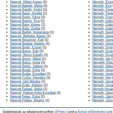
Nagyné, Albert Ágnes
(1)
Németh, Eszt
Nagyné Balogh, Mária
(1)
Németh, Éva
Nagyné Baráth, Enikő
(1)
Németh, Fere
Nagyné Barta, Angéla
(1)
Németh, Fere
Nagyné Barta, Vilma
(1)
Németh, Fruz
Nagyné Bartos, Éva
(1)
Németh, Gábo
Nagyné Bata, Ágnes
(1)
Németh, Gábo
Nagyné Bata, Zsófia
(1)
Németh, Gabri
Nagyné Bellók, Annamária
(1)
Németh, Gerd
Nagyné, Bertalan Ágnes
(1)
Németh, Gerg
Nagyné Besenyei, Edit
(1)
Németh, Gerg
Nagyné Bodnár, Beatrix
(1)
Németh, Ger
Nagyné Bodó, Eszter
(1)
Németh, Gyön
Nagyné Boros, Edit
(1)
Németh, Györ
Nagyné, Boros Katalin
(1)
Németh, Gyul
Nagyné Boros, Mária
(1)
Németh, Ida
(
Nagyné Botos, Anita
(1)
Némethi, Erik
Nagyné Bötös, Valéria
(1)
Németh, Ildik
Nagyné Budai, Erika
(1)
Németh, Ilona
Nagyné Budai, Erzsébet
(1)
Németh, Imré
Nagyné Czifra, Hajnalka
(1)
Németh, Irén
(
Nagyné, Deli Mónika
(1)
Németh, Istv
Nagyné Erdei, Adrienn
(1)
Németh, Istv
Nagyné Faragó, Mária
(1)
Németh Istvá
Nagyné, Farkas Anita Erzsébet
(1)
Németh, Jáno
Nagyné Fejes, Erika
(1)
Németh, Jázm
Nagyné Földes, Beatrix
(1)
Németh, Józs
Szakdolgozat, az alkalamzott szoftver:
EPrints 3
amit a
School of Electronics an