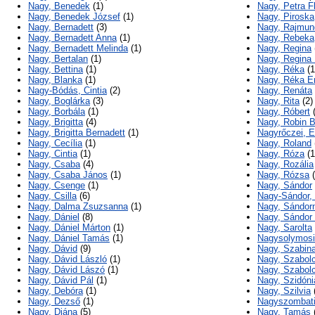
Nagy, Benedek
(1)
Nagy, Petra F
Nagy, Benedek József
(1)
Nagy, Piroska
Nagy, Bernadett
(3)
Nagy, Rajmun
Nagy, Bernadett Anna
(1)
Nagy, Rebeka
Nagy, Bernadett Melinda
(1)
Nagy, Regina
Nagy, Bertalan
(1)
Nagy, Regina
Nagy, Bettina
(1)
Nagy, Réka
(1
Nagy, Blanka
(1)
Nagy, Réka 
Nagy-Bódás, Cintia
(2)
Nagy, Renáta
Nagy, Boglárka
(3)
Nagy, Rita
(2)
Nagy, Borbála
(1)
Nagy, Róbert
(
Nagy, Brigitta
(4)
Nagy, Robin 
Nagy, Brigitta Bernadett
(1)
Nagyrőczei, E
Nagy, Cecília
(1)
Nagy, Roland
Nagy, Cintia
(1)
Nagy, Róza
(1
Nagy, Csaba
(4)
Nagy, Rozália
Nagy, Csaba János
(1)
Nagy, Rózsa
(
Nagy, Csenge
(1)
Nagy, Sándor
Nagy, Csilla
(6)
Nagy-Sándor,
Nagy, Dalma Zsuzsanna
(1)
Nagy, Sándor
Nagy, Dániel
(8)
Nagy, Sándor 
Nagy, Dániel Márton
(1)
Nagy, Sarolta
Nagy, Dániel Tamás
(1)
Nagysolymosi,
Nagy, Dávid
(9)
Nagy, Szabin
Nagy, Dávid László
(1)
Nagy, Szabol
Nagy, Dávid Lászó
(1)
Nagy, Szabol
Nagy, Dávid Pál
(1)
Nagy, Szidóni
Nagy, Debóra
(1)
Nagy, Szilvia
Nagy, Dezső
(1)
Nagyszombati,
Nagy, Diána
(5)
Nagy, Tamás