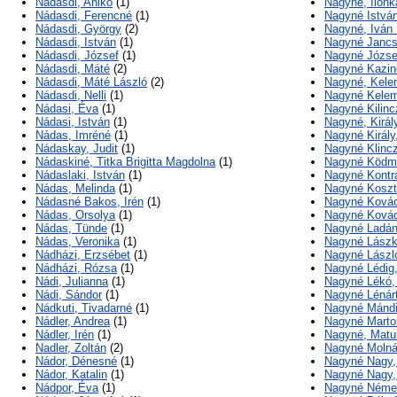
Nádasdi, Anikó
(1)
Nagyné, Ilon
Nádasdi, Ferencné
(1)
Nagyné István
Nádasdi, György
(2)
Nagyné, Iván 
Nádasdi, István
(1)
Nagyné Jancs
Nádasdi, József
(1)
Nagyné Józse
Nádasdi, Máté
(2)
Nagyné Kazinc
Nádasdi, Máté László
(2)
Nagyné, Kele
Nádasdi, Nelli
(1)
Nagyné Kelem
Nádasi, Éva
(1)
Nagyné Kilinc
Nádasi, István
(1)
Nagyné, Királ
Nádas, Imréné
(1)
Nagyné Király,
Nádaskay, Judit
(1)
Nagyné Klincz
Nádaskiné, Titka Brigitta Magdolna
(1)
Nagyné Ködmö
Nádaslaki, István
(1)
Nagyné Kontr
Nádas, Melinda
(1)
Nagyné Koszt
Nádasné Bakos, Irén
(1)
Nagyné Kovác
Nádas, Orsolya
(1)
Nagyné Kovác
Nádas, Tünde
(1)
Nagyné Ladán
Nádas, Veronika
(1)
Nagyné Lászka
Nádházi, Erzsébet
(1)
Nagyné László
Nádházi, Rózsa
(1)
Nagyné Lédig
Nádi, Julianna
(1)
Nagyné Lékó, 
Nádi, Sándor
(1)
Nagyné Lénárt
Nádkuti, Tivadarné
(1)
Nagyné Mándi,
Nádler, Andrea
(1)
Nagyné Marton
Nádler, Irén
(1)
Nagyné, Matu
Nadler, Zoltán
(2)
Nagyné Molnár
Nádor, Dénesné
(1)
Nagyné Nagy,
Nádor, Katalin
(1)
Nagyné Nagy, 
Nádpor, Éva
(1)
Nagyné Német