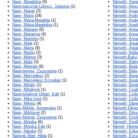
Nagy, Magdolna
(4)
Németh, Ágn
Nagymarcziné Lőrincz, Julianna
(1)
Németh, Alex
Nagy, Margit
(3)
Németh, Anas
Nagy, Mária
(24)
Németh, Andr
Nagy, Mária-Magdola
(1)
Németh, Andr
Nagy, Mária-Magdolna
(1)
Németh, Anet
Nagy, Mariann
(6)
Németh, Anita
Nagy, Marianna
(4)
Németh, Anna
Nagy, Marietta
(1)
Németh, Anna
Nagy, Márk
(1)
Németh, Árpá
Nagy, Márta
(9)
Németh, Árpá
Nagy, Martin
(2)
Németh, Attila
Nagy, Márton
(3)
Németh-Bakó, 
Nagy, Máté
(3)
Németh, Bálin
Nagy, Melinda
(6)
Németh, Beát
Nagymengyi, Zsuzsanna
(1)
Németh, Béla
Nagy, Mercédesz
(1)
Németh, Ben
Nagy, Mercédesz Erzsébet
(1)
Németh, Bogl
Nagy, Mihály
(1)
Németh, Brigi
Nagy, Mihályné
(1)
Németh, Csa
Nagymihályné Orbán, Edit
(1)
Németh, Csill
Nagy, Mike Imre
(1)
Németh, Csill
Nagy, Miklós
(4)
Németh, Dáni
Nagy-Miklós, Annamária
(1)
Németh Dénes
Nagy, Miklósné
(2)
Németh, Dóra
Nagy-Molnár, Zsuzsanna
(1)
Németh, Emíli
Nagy, Mónika
(6)
Németh, Emők
Nagy, Mónika Edit
(1)
Német, Henrie
Nagy, Nándor
(1)
Németh, Erik
Nagyné Ábel, Hilda
(1)
Németh, Erzs