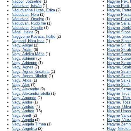
Nádpor, Józsefné
(1)
Nagyné Pék, 
Nádudvari, István
(1)
Nagyné Pető, 
Nádudvariné Hutás, Erika
(2)
Nagyné, Petr
Nádudvari, Nóra
(1)
Nagyné Pozsá
Nádudvari, Orsolya
(1)
Nagyné Puszta
Nádudvari, Rudolfné
(1)
Nagyné Sallai,
Nádudvari, Sándor
(1)
Nagyné, Serf
Nágel, Helga
(2)
Nagyné Sipos
Naggyőrné Kovács, Ildikó
(2)
Nagyné, Sipo
Nagrand, Nóra Inez
(1)
Nagyné Sipos
Nagy, Abigél
(1)
Nagyné Sir, Il
Nagy, Ádám
(6)
Nagyné Skrab
Nagy, Adélka Mária
(1)
Nagyné Stoss
Nagy, Adrienn
(5)
Nagyné Supák
Nagy, Adrienne
(1)
Nagyné Szabó
Nagy, Ágnes
(7)
Nagyné, Szabó
Nagy, Ágnes Krisztina
(1)
Nagyné Szalmá
Nagy, Ágnes Nikolett
(1)
Nagyné Szeles
Nagy, Ákos
(1)
Nagyné Sziks
Nagy, Alex
(1)
Nagyné Szilág
Nagy, Alexandra
(9)
Nagyné Sztara
Nagy, Alexandra Stella
(1)
Nagyné Tircsi,
Nagy, Amanda
(2)
Nagyné, Tóth
Nagy, Andor
(1)
Nagyné, Tózs
Nagy, András
(4)
Nagyné, Udva
Nagy, Andrea
(13)
Nagyné Utassy
Nagy, Anett
(2)
Nagyné Vancza
Nagy, Angéla
(4)
Nagyné, Vitéz
Nagy, Angéla Tímea
(1)
Nagyné Zemnic
Nagy, Angelika
(2)
Nagy, Nikolett