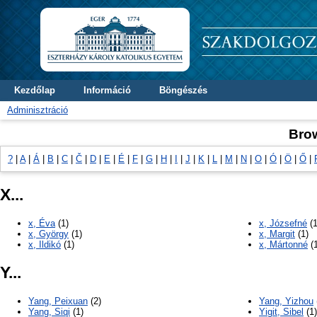
Kezdőlap
Információ
Böngészés
Adminisztráció
Bro
?
|
A
|
Á
|
B
|
C
|
Č
|
D
|
E
|
É
|
F
|
G
|
H
|
I
|
J
|
K
|
L
|
M
|
N
|
O
|
Ó
|
Ö
|
Ő
|
X...
x, Éva
(1)
x, Józsefné
(1
x, György
(1)
x, Margit
(1)
x, Ildikó
(1)
x, Mártonné
(1
Y...
Yang, Peixuan
(2)
Yang, Yizhou
Yang, Siqi
(1)
Yigit, Sibel
(1)